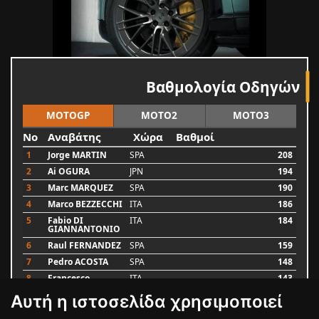
Βαθμολογία Οδηγών
MOTOGP
MOTO2
MOTO3
No
Αναβάτης
Χώρα
Βαθμοί
1
Jorge MARTIN
SPA
208
2
Ai OGURA
JPN
194
3
Marc MARQUEZ
SPA
190
4
Marco BEZZECCHI
ITA
186
5
Fabio DI
ITA
184
GIANNANTONIO
6
Raul FERNANDEZ
SPA
159
7
Pedro ACOSTA
SPA
148
8
Francesco
ITA
143
BAGNAIA
Αυτή η ιστοσελίδα χρησιμοποιεί
9
Alex MARQUEZ
SPA
87