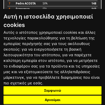
7
Pedro ACOSTA
SPA
148
8
Francesco
ITA
143
BAGNAIA
Αυτή η ιστοσελίδα χρησιμοποιεί
9
Alex MARQUEZ
SPA
87
10
Luca MARINI
ITA
79
cookies
Αυτός ο ιστότοπος χρησιμοποιεί cookies και άλλες
Bαθμολογία
τεχνολογίες παρακολούθησης για τη βελτίωση της
εμπειρίας περιήγησής σας για τους ακόλουθους
σκοπούς:
για να ενεργοποιήσετε τη βασική
λειτουργικότητα του ιστότοπου
,
για να παρέχετε
καλύτερη εμπειρία στον ιστότοπο
,
για να μετρήσετε
το ενδιαφέρον σας για τα προϊόντα και τις υπηρεσίες
μας και να εξατομικεύσετε τις αλληλεπιδράσεις
μάρκετινγκ
,
για να προβάλλετε διαφημίσεις που είναι
πιο σχετικές με εσάς
.
Συμφωνώ
ΕΠΙΚΟΙΝΩΝΙΑ
ΟΡΟΙ ΧΡΗΣΗΣ
ΠΟΛΙΤΙΚΗ ΠΡΟΣΤΑΣΙΑΣ
ΑΓΩΝΕΣ
ΑΠΟΤΕΛΕΣΜΑΤΑ
ΑΓΟΡΑ
Αρνούμαι