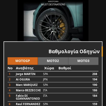
Βαθμολογία Οδηγών
MOTOGP
MOTO2
MOTO3
No
Αναβάτης
Χώρα
Βαθμοί
1
Jorge MARTIN
SPA
208
2
Ai OGURA
JPN
194
3
Marc MARQUEZ
SPA
190
4
Marco BEZZECCHI
ITA
186
5
Fabio DI
ITA
184
GIANNANTONIO
6
Raul FERNANDEZ
SPA
159