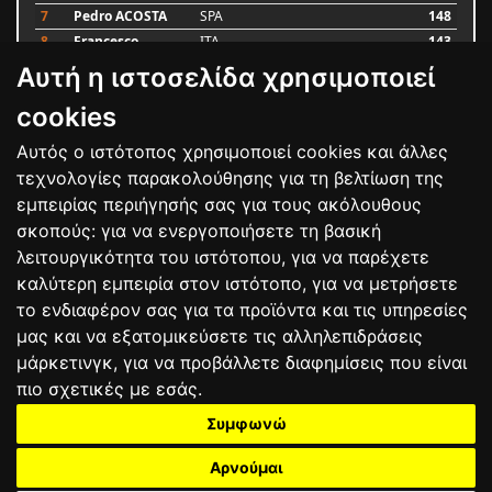
7
Pedro ACOSTA
SPA
148
8
Francesco
ITA
143
BAGNAIA
Αυτή η ιστοσελίδα χρησιμοποιεί
9
Alex MARQUEZ
SPA
87
10
Luca MARINI
ITA
79
cookies
Αυτός ο ιστότοπος χρησιμοποιεί cookies και άλλες
Bαθμολογία
τεχνολογίες παρακολούθησης για τη βελτίωση της
εμπειρίας περιήγησής σας για τους ακόλουθους
σκοπούς:
για να ενεργοποιήσετε τη βασική
λειτουργικότητα του ιστότοπου
,
για να παρέχετε
καλύτερη εμπειρία στον ιστότοπο
,
για να μετρήσετε
το ενδιαφέρον σας για τα προϊόντα και τις υπηρεσίες
μας και να εξατομικεύσετε τις αλληλεπιδράσεις
μάρκετινγκ
,
για να προβάλλετε διαφημίσεις που είναι
πιο σχετικές με εσάς
.
Συμφωνώ
ΕΠΙΚΟΙΝΩΝΙΑ
ΟΡΟΙ ΧΡΗΣΗΣ
ΠΟΛΙΤΙΚΗ ΠΡΟΣΤΑΣΙΑΣ
ΑΓΩΝΕΣ
ΑΠΟΤΕΛΕΣΜΑΤΑ
ΑΓΟΡΑ
Αρνούμαι