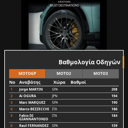
Βαθμολογία Οδηγών
MOTOGP
MOTO2
MOTO3
No
Αναβάτης
Χώρα
Βαθμοί
1
Jorge MARTIN
SPA
208
2
Ai OGURA
JPN
194
3
Marc MARQUEZ
SPA
190
4
Marco BEZZECCHI
ITA
186
5
Fabio DI
ITA
184
GIANNANTONIO
6
Raul FERNANDEZ
SPA
159