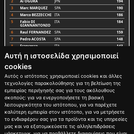
2
Ai OGURA
JPN
194
3
Marc MARQUEZ
SPA
190
4
Marco BEZZECCHI
ITA
186
5
Fabio DI
ITA
184
GIANNANTONIO
6
Raul FERNANDEZ
SPA
159
7
Pedro ACOSTA
SPA
148
8
Francesco
ITA
143
BAGNAIA
Αυτή η ιστοσελίδα χρησιμοποιεί
9
Alex MARQUEZ
SPA
87
10
Luca MARINI
ITA
79
cookies
Αυτός ο ιστότοπος χρησιμοποιεί cookies και άλλες
Bαθμολογία
τεχνολογίες παρακολούθησης για τη βελτίωση της
εμπειρίας περιήγησής σας για τους ακόλουθους
σκοπούς:
για να ενεργοποιήσετε τη βασική
λειτουργικότητα του ιστότοπου
,
για να παρέχετε
καλύτερη εμπειρία στον ιστότοπο
,
για να μετρήσετε
το ενδιαφέρον σας για τα προϊόντα και τις υπηρεσίες
μας και να εξατομικεύσετε τις αλληλεπιδράσεις
μάρκετινγκ
,
για να προβάλλετε διαφημίσεις που είναι