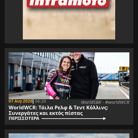
07 Αυγ 2026
06:20
WorldSBK - #worldWCR
WorldWCR: Τάιλα Ρελφ & Τεντ Κόλλινς:
Συνεργάτες και εκτός πίστας
ΠΕΡΙΣΣΟΤΕΡΑ