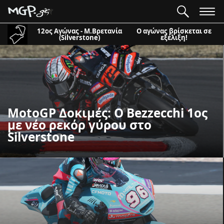
12ος Αγώνας - Μ.Βρετανία
Ο αγώνας βρίσκεται σε
(Silverstone)
εξέλιξη!
MotoGP Δοκιμές: Ο Bezzecchi 1ος
με νέο ρεκόρ γύρου στο
Silverstone