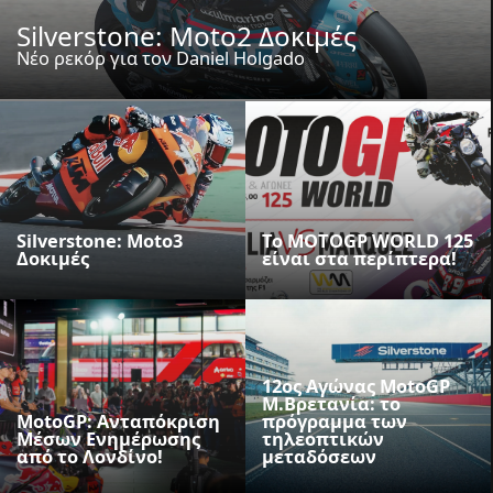
Silverstone: Moto2 Δοκιμές
Νέο ρεκόρ για τον Daniel Holgado
Silverstone: Moto3
To MOTOGP WORLD 125
Δοκιμές
είναι στα περίπτερα!
12ος Αγώνας MotoGP
M.Βρετανία: το
MotoGP: Ανταπόκριση
πρόγραμμα των
Μέσων Ενημέρωσης
τηλεοπτικών
από το Λονδίνο!
μεταδόσεων