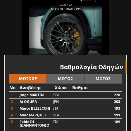
Βαθμολογία Οδηγών
MOTOGP
MOTO2
MOTO3
No
Αναβάτης
Χώρα
Βαθμοί
1
Jorge MARTIN
SPA
220
2
Ai OGURA
JPN
203
3
Marco BEZZECCHI
ITA
193
4
Marc MARQUEZ
SPA
191
5
Fabio DI
ITA
189
GIANNANTONIO