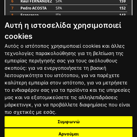
6
Raul FERNANDEZ
SPA
159
7
Pedro ACOSTA
SPA
152
8
Francesco
ITA
143
BAGNAIA
Αυτή η ιστοσελίδα χρησιμοποιεί
9
Alex MARQUEZ
SPA
93
10
Luca MARINI
ITA
79
cookies
Αυτός ο ιστότοπος χρησιμοποιεί cookies και άλλες
Bαθμολογία
τεχνολογίες παρακολούθησης για τη βελτίωση της
εμπειρίας περιήγησής σας για τους ακόλουθους
σκοπούς:
για να ενεργοποιήσετε τη βασική
λειτουργικότητα του ιστότοπου
,
για να παρέχετε
καλύτερη εμπειρία στον ιστότοπο
,
για να μετρήσετε
το ενδιαφέρον σας για τα προϊόντα και τις υπηρεσίες
μας και να εξατομικεύσετε τις αλληλεπιδράσεις
μάρκετινγκ
,
για να προβάλλετε διαφημίσεις που είναι
πιο σχετικές με εσάς
.
Συμφωνώ
ΕΠΙΚΟΙΝΩΝΙΑ
ΟΡΟΙ ΧΡΗΣΗΣ
ΠΟΛΙΤΙΚΗ ΠΡΟΣΤΑΣΙΑΣ
ΑΓΩΝΕΣ
ΑΠΟΤΕΛΕΣΜΑΤΑ
ΑΓΟΡΑ
Αρνούμαι