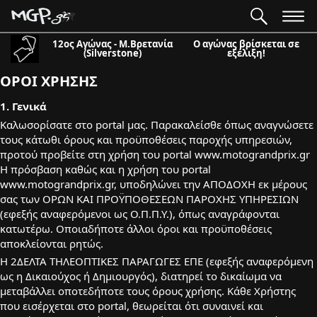
12ος Αγώνας - Μ.Βρετανία
Ο αγώνας βρίσκεται σε
(Silverstone)
εξέλιξη!
ΟΡΟΙ ΧΡΗΣΗΣ
1. Γενικά
Καλωσορίσατε στο portal μας. Παρακαλείσθε όπως αναγνώσετε
τους κάτωθι όρους και προϋποθέσεις παροχής υπηρεσιών,
προτού προβείτε στη χρήση του portal www.motograndprix.gr
Η πρόσβαση καθώς και η χρήση του portal
www.motograndprix.gr, υποδηλώνει την ΑΠΟΔΟΧΗ εκ μέρους
σας των ΟΡΩΝ ΚΑΙ ΠΡΟΫΠΟΘΕΣΕΩΝ ΠΑΡΟΧΗΣ ΥΠΗΡΕΣΙΩΝ
(εφεξής αναφερόμενοι ως Ο.Π.Π.Υ.), όπως αναγράφονται
κατωτέρω. Οποιαδήποτε άλλοι όροι και προϋποθέσεις
αποκλείονται ρητώς.
Η 2ΔΕΛΤΑ ΤΗΛΕΟΠΤΙΚΕΣ ΠΑΡΑΓΩΓΕΣ ΕΠΕ (εφεξής αναφερόμενη
ως η Δικαιούχος ή Δημιουργός), διατηρεί το δικαίωμα να
μεταβάλλει οποτεδήποτε τους όρους χρήσης. Κάθε Χρήστης
που εισέρχεται στο portal, θεωρείται ότι συναινεί και