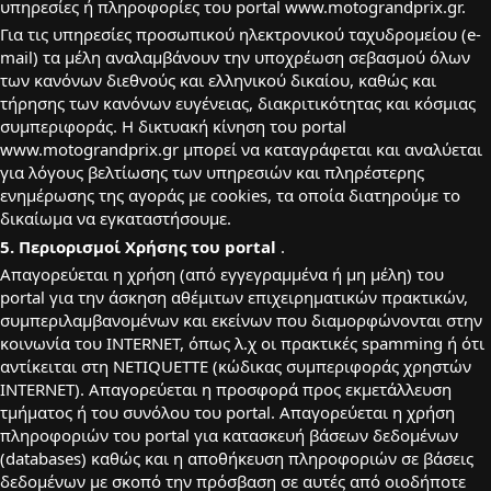
υπηρεσίες ή πληροφορίες του portal www.motograndprix.gr.
Για τις υπηρεσίες προσωπικού ηλεκτρονικού ταχυδρομείου (e-
mail) τα μέλη αναλαμβάνουν την υποχρέωση σεβασμού όλων
των κανόνων διεθνούς και ελληνικού δικαίου, καθώς και
τήρησης των κανόνων ευγένειας, διακριτικότητας και κόσμιας
συμπεριφοράς. Η δικτυακή κίνηση του portal
www.motograndprix.gr μπορεί να καταγράφεται και αναλύεται
για λόγους βελτίωσης των υπηρεσιών και πληρέστερης
ενημέρωσης της αγοράς με cookies, τα οποία διατηρούμε το
δικαίωμα να εγκαταστήσουμε.
5. Περιορισμοί Χρήσης του portal
.
Απαγορεύεται η χρήση (από εγγεγραμμένα ή μη μέλη) του
portal για την άσκηση αθέμιτων επιχειρηματικών πρακτικών,
συμπεριλαμβανομένων και εκείνων που διαμορφώνονται στην
κοινωνία του INTERNET, όπως λ.χ οι πρακτικές spamming ή ότι
αντίκειται στη NETIQUETTE (κώδικας συμπεριφοράς χρηστών
ΙΝΤΕRΝΕΤ). Απαγορεύεται η προσφορά προς εκμετάλλευση
τμήματος ή του συνόλου του portal. Απαγορεύεται η χρήση
πληροφοριών του portal για κατασκευή βάσεων δεδομένων
(databases) καθώς και η αποθήκευση πληροφοριών σε βάσεις
δεδομένων με σκοπό την πρόσβαση σε αυτές από οιοδήποτε