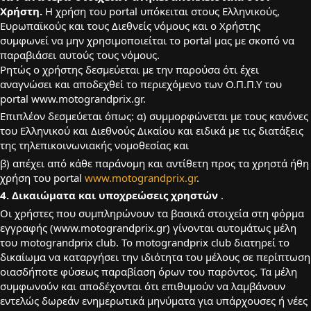
Χρήστη.
Η χρήση του portal υπόκειται στους Ελληνικούς,
Ευρωπαϊκούς και τους Διεθνείς νόμους και ο Χρήστης
συμφωνεί να μην χρησιμοποιείται το portal μας με σκοπό να
παραβιάσει αυτούς τους νόμους.
Ρητώς o χρήστης δεσμεύεται με την παρούσα ότι έχει
αναγνώσει και αποδεχθεί το περιεχόμενο των Ο.Π.Π.Υ του
portal www.motograndprix.gr.
Επιπλέον δεσμεύεται όπως: α) συμμορφώνεται με τους κανόνες
του Ελληνικού και Διεθνούς Δικαίου και ειδικά με τις διατάξεις
της τηλεπικοινωνιακής νομοθεσίας και
β) απέχει από κάθε παράνομη και αντίθετη προς τα χρηστά ήθη
χρήση του portal
www.motograndprix.gr
.
4. Δικαιώματα και υποχρεώσεις χρηστών
.
Οι χρήστες που συμπληρώνουν τα βασικά στοιχεία στη φόρμα
εγγραφής (www.motograndprix.gr) γίνονται αυτομάτως μέλη
του motograndprix club. Το motograndprix club διατηρεί το
δικαίωμα να καταργήσει την ιδιότητα του μέλους σε περίπτωση
οιασδήποτε φύσεως παραβίαση όρων του παρόντος. Τα μέλη
συμφωνούν και αποδέχονται ότι επιθυμούν να λαμβάνουν
εντελώς δωρεάν ενημερωτικά μηνύματα για υπάρχουσες ή νέες