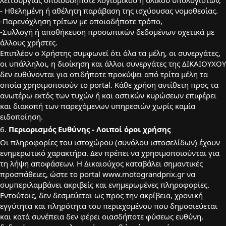
- Hθελημένη ή αθέλητη παράβαση της ισχύουσας νομοθεσίας.
-Παρενόχληση τρίτων με οποιοδήποτε τρόπο,
-Συλλογή ή αποθήκευση προσωπικών δεδομένων σχετικά με
άλλους χρήστες.
Επιπλέον ο Χρήστης συμφωνεί ότι όλα τα μέλη, οι συνεργάτες,
οι υπάλληλοι, η διοίκηση και άλλοι συνεργάτες της ΔΙΚΑΙΟΥΧΟΥ
δεν ευθύνονται για οτιδήποτε προκύψει από τρίτα μέλη τα
οποία χρησιμοποιούν το portal. Κάθε χρήση αντίθετη προς τα
ανωτέρω εκτός των τυχών ή και αστικών κυρώσεων επιφέρει
και διακοπή των παρεχόμενων υπηρεσιών χωρίς καμία
ειδοποίηση.
6.
Περιορισμός Ευθύνης - Λοιποί όροι χρήσης
Οι πληροφορίες του ιστοχώρου (συνόλου ιστοσελίδων) έχουν
ενημερωτικό χαρακτήρα. Δεν πρέπει να χρησιμοποιούνται για
τη λήψη αποφάσεων. Η Δικαιούχος καταβάλει σημαντικές
προσπάθειες, ώστε το portal www.motograndprix.gr να
συμπεριλαμβάνει ακριβείς και ενημερωμένες πληροφορίες.
Εντούτοις, δεν δεσμεύεται ως προς την ακρίβεια, χρονική
εγγύτητα και πληρότητα του περιεχομένου που δημοσιεύεται
και κατά συνέπεια δεν φέρει οιασδήποτε φύσεως ευθύνη,