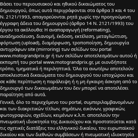
Βάσει του περιουσιακού και ηθικού δικαιώματος του
δημιουργού, όπως αυτά περιγράφονται στα άρθρα 3 και 4 του
Ν. 2121/1993, απαγορεύονται ρητά χωρίς την προηγούμενη
έγγραφη άδεια του δημιουργού (άρθρο 14 Ν. 2121/1993) του
έργου τα ακόλουθα: H αναπαραγωγή (reformating),
αναδημοσίευση, διανομή, έκδοση, εκτέλεση, μεταγλώττιση,
φόρτωση (upload), διαμόρφωση, τροποποίηση, δημιουργία
αντιγράφων site (mirroring) των σελίδων του portal
www.motograndprix.gr ή των σελίδων αποτελεσμάτων αυτού ή
εκπομπή του portal www.motograndprix.gr, με οιονδήποτε
τρόπο, τμηματικά ή περιληπτικά. Όλα τα ανωτέρω αποτελούν
αποκλειστικά δικαιώματα του δημιουργού του ιστοχώρου και
σε κάθε περίπτωση η παράλειψη ή η μη έγκαιρη άσκηση από το
δημιουργό των δικαιωμάτων του δεν μπορεί να αποτελέσει
παραίτηση από αυτά.
Γενικά, όλο το περιεχόμενο του portal, συμπεριλαμβανομένων
και των διακριτικών τίτλων, σημάτων, εικόνων, γραφικών,
φωτογραφιών, σχεδίων, κειμένων κ.λ.π. αποτελούν την
πνευματική ιδιοκτησία της Δικαιούχου και προστατεύεται κατά
τις σχετικές διατάξεις του ελληνικού δικαίου, του ευρωπαϊκού
δικαίου και των διεθνών συμβάσεων ή πνευματική ιδιοκτησία