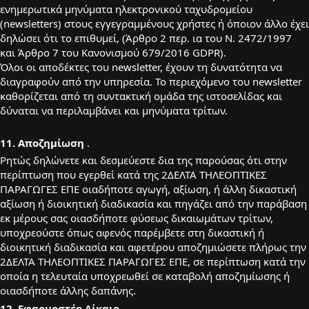
ενημερωτικά μηνύματα ηλεκτρονικού ταχυδρομείου
(newsletters) στους εγγεγραμμένους χρήστες ή όποιον άλλο έχει
δηλώσει ότι το επιθυμεί, (Άρθρο 2 περ. ια του Ν. 2472/1997
και Άρθρο 7 του Κανονισμού 679/2016 GDPR).
Όλοι οι αποδέκτες του newsletter, έχουν τη δυνατότητα να
διαγραφούν από την υπηρεσία. Το περιεχόμενο του newsletter
καθορίζεται από τη συντακτική ομάδα της ιστοσελίδας και
δύναται να περιλαμβάνει και μηνύματα τρίτων.
11. Αποζημίωση
.
Ρητώς δηλώνετε και δεσμεύεστε δια της παρούσας ότι στην
περίπτωση που εγερθεί κατά της 2ΔΕΛΤΑ ΤΗΛΕΟΠΤΙΚΕΣ
ΠΑΡΑΓΩΓΕΣ ΕΠΕ οιαδήποτε αγωγή, αξίωση, ή άλλη δικαστική
αξίωση ή διοικητική διαδικασία και πηγάζει από την παράβαση
εκ μέρους σας οιασδήποτε φύσεως δικαιωμάτων τρίτων,
υποχρεούστε όπως αφενός παρέμβετε στη δικαστική ή
διοικητική διαδικασία και αφετέρου αποζημιώσετε πλήρως την
2ΔΕΛΤΑ ΤΗΛΕΟΠΤΙΚΕΣ ΠΑΡΑΓΩΓΕΣ ΕΠΕ, σε περίπτωση κατά την
οποία η τελευταία υποχρεωθεί σε καταβολή αποζημίωσης ή
οιασδήποτε άλλης δαπάνης.
12. Εφαρμοστέο Δίκαιο.