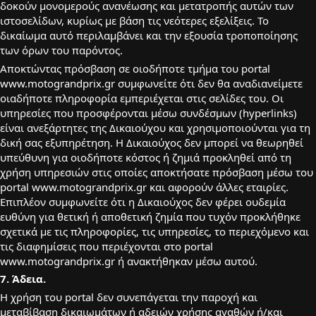
δοκούν μονομερούς ανανέωσης και μετατροπής αυτών των
ιστοσελίδων, κυρίως με βάση τις νεότερες εξελίξεις. Το
δικαίωμα αυτό περιλαμβάνει και την εξουσία τροποποίησης
των όρων του παρόντος.
Αποκτώντας πρόσβαση σε οιοδήποτε τμήμα του portal
www.motograndprix.gr συμφωνείτε ότι δεν θα αναδιανείμετε
οιαδήποτε πληροφορία εμπεριέχεται στις σελίδες του. Οι
υπηρεσίες που προσφέρονται μέσω συνδέσμων (hyperlinks)
είναι ανεξάρτητες της Δικαιούχου και χρησιμοποιούνται για τη
δική σας εξυπηρέτηση. Η Δικαιούχος δεν μπορεί να θεωρηθεί
υπεύθυνη για οιοδήποτε κόστος ή ζημιά προκληθεί από τη
χρήση υπηρεσιών στις οποίες αποκτήσατε πρόσβαση μέσω του
portal www.motograndprix.gr και αφορούν άλλες εταιρίες.
Επιπλέον συμφωνείτε ότι η Δικαιούχος δεν φέρει ουδεμία
ευθύνη για θετική ή αποθετική ζημία που τυχόν προκλήθηκε
σχετικά με τις πληροφορίες, τις υπηρεσίες, το περιεχόμενο και
τις διαφημίσεις που περιέχονται στο portal
www.motograndprix.gr ή ανακτήθηκαν μέσω αυτού.
7. Άδεια.
H χρήση του portal δεν συνεπάγεται την παροχή και
μεταβίβαση δικαιωμάτων ή αδειών χρήσης αγαθών ή/και