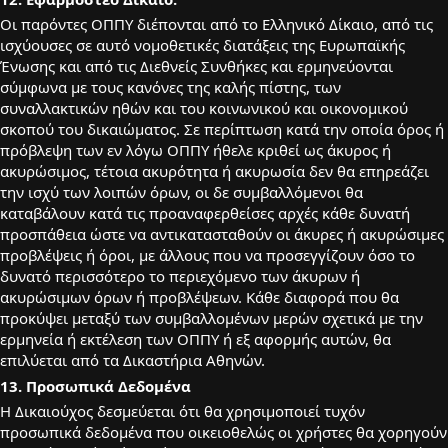
Οι παρόντες ΟΠΠΥ διέπονται από το Ελληνικό Δίκαιο, από τις
ισχύουσες σε αυτό νομοθετικές διατάξεις της Ευρωπαϊκής
Ένωσης και από τις Διεθνείς Συνθήκες και ερμηνεύονται
σύμφωνα με τους κανόνες της καλής πίστης, των
συναλλακτικών ηθών και του κοινωνικού και οικονομικού
σκοπού του δικαιώματος. Σε περίπτωση κατά την οποία όρος ή
πρόβλεψη των εν λόγω ΟΠΠΥ ήθελε κριθεί ως άκυρος ή
ακυρώσιμος, τέτοια ακυρότητα ή ακυρωσία δεν θα επηρεάζει
την ισχύ των λοιπών όρων, οι δε συμβαλλόμενοι θα
καταβάλουν κατά τις προαναφερθείσες αρχές κάθε δυνατή
προσπάθεια ώστε να αντικατασταθούν οι άκυρες ή ακυρώσιμες
προβλέψεις ή όροι, με άλλους που να προσεγγίζουν όσο το
δυνατό περισσότερο το περιεχόμενο των άκυρων ή
ακυρώσιμων όρων ή προβλέψεων. Κάθε διαφορά που θα
προκύψει μεταξύ των συμβαλλομένων μερών σχετικά με την
ερμηνεία ή εκτέλεση των ΟΠΠΥ ή εξ αφορμής αυτών, θα
επιλύεται από τα Δικαστήρια Αθηνών.
13. Προσωπικά Δεδομένα
Η Δικαιούχος δεσμεύεται ότι θα χρησιμοποιεί τυχόν
προσωπικά δεδομένα που οικειοθελώς οι χρήστες θα χορηγούν