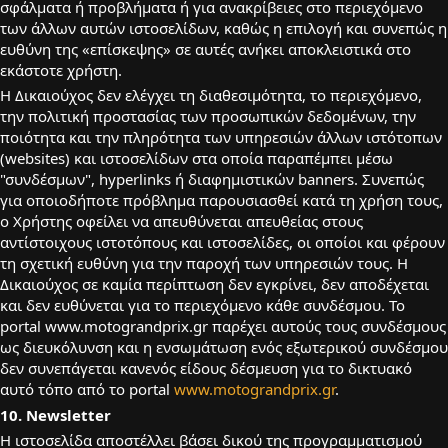
σφάλματα ή προβλήματα ή για ανακρίβειες στο περιεχόμενο
των άλλων αυτών ιστοσελίδων, καθώς η επιλογή και συνεπώς η
ευθύνη της «επίσκεψης» σε αυτές ανήκει αποκλειστικά στο
εκάστοτε χρήστη.
Η Δικαιούχος δεν ελέγχει τη διαθεσιμότητα, το περιεχόμενο,
την πολιτική προστασίας των προσωπικών δεδομένων, την
ποιότητα και την πληρότητα των υπηρεσιών άλλων ιστότοπων
(websites) και ιστοσελίδων στα οποία παραπέμπει μέσω
"συνδέσμων", hyperlinks ή διαφημιστικών banners. Συνεπώς
για οποιοδήποτε πρόβλημα παρουσιασθεί κατά τη χρήση τους,
ο Χρήστης οφείλει να απευθύνεται απευθείας στους
αντίστοιχους ιστοτόπους και ιστοσελίδες, οι οποίοι και φέρουν
τη σχετική ευθύνη για την παροχή των υπηρεσιών τους. Η
Δικαιούχος σε καμία περίπτωση δεν εγκρίνει, δεν αποδέχεται
και δεν ευθύνεται για το περιεχόμενο κάθε συνδέσμου. Το
portal www.motograndprix.gr παρέχει αυτούς τους συνδέσμους
ως διευκόλυνση και η ενσωμάτωση ενός εξωτερικού συνδέσμου
δεν συνεπάγεται κανενός είδους δέσμευση για το δικτυακό
αυτό τόπο από τo portal
www.motograndprix.gr
.
10. Newsletter
Η ιστοσελίδα αποστέλλει βάσει δικού της προγραμματισμού