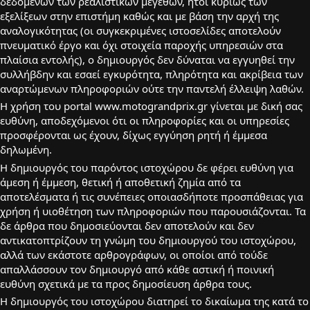
δεδομένων των ρεαλιστικών μεγεθών, ήτοι κυρίως των
εξελίξεων στην επιστήμη καθώς και με βάση την αρχή της
αναλογικότητας (οι συγκεκριμένες ιστοσελίδες αποτελούν
πνευματικό έργο και όχι στοιχεία παροχής υπηρεσιών στα
πλαίσια εντολής), ο δημιουργός δεν δύναται να εγγυηθεί την
συλλήβδην και εσαεί εγκυρότητα, πληρότητα και ακρίβεια των
αναρτώμενων πληροφοριών ούτε την παντελή έλλειψη λαθών.
Η χρήση του portal www.motograndprix.gr γίνεται με δική σας
ευθύνη, αποδεχόμενοι ότι οι πληροφορίες και οι υπηρεσίες
προσφέρονται ως έχουν, δίχως εγγύηση ρητή ή έμμεσα
δηλωμένη.
H δημιουργός του παρόντος ιστοχώρου δε φέρει ευθύνη για
άμεση ή έμμεση, θετική ή αποθετική ζημία από τα
αποτελέσματα ή τις συνέπειες οποιασδήποτε προσπάθειας για
χρήση ή υιοθέτηση των πληροφοριών που παρουσιάζονται. Τα
δε άρθρα που δημοσιεύονται δεν αποτελούν και δεν
αντικατοπτρίζουν τη γνώμη του δημιουργού του ιστοχώρου,
αλλά των εκάστοτε αρθρογράφων, οι οποίοι από τούδε
απαλλάσσουν τον δημιουργό από κάθε αστική ή ποινική
ευθύνη σχετικά με τα προς δημοσίευση άρθρα τους.
H δημιουργός του ιστοχώρου διατηρεί το δικαίωμα της κατά το