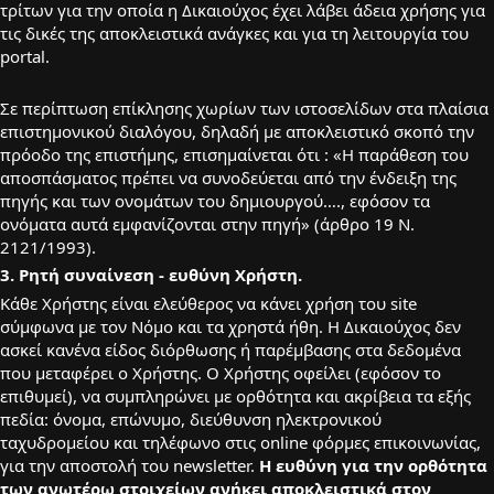
τρίτων για την οποία η Δικαιούχος έχει λάβει άδεια χρήσης για
τις δικές της αποκλειστικά ανάγκες και για τη λειτουργία του
portal.
Σε περίπτωση επίκλησης χωρίων των ιστοσελίδων στα πλαίσια
επιστημονικού διαλόγου, δηλαδή με αποκλειστικό σκοπό την
πρόοδο της επιστήμης, επισημαίνεται ότι : «Η παράθεση του
αποσπάσματος πρέπει να συνοδεύεται από την ένδειξη της
πηγής και των ονομάτων του δημιουργού…., εφόσον τα
ονόματα αυτά εμφανίζονται στην πηγή» (άρθρο 19 Ν.
2121/1993).
3. Ρητή συναίνεση
-
ευθύνη Χρήστη.
Κάθε Χρήστης είναι ελεύθερος να κάνει χρήση του site
σύμφωνα με τον Νόμο και τα χρηστά ήθη. Η Δικαιούχος δεν
ασκεί κανένα είδος διόρθωσης ή παρέμβασης στα δεδομένα
που μεταφέρει ο Χρήστης. Ο Χρήστης οφείλει (εφόσον το
επιθυμεί), να συμπληρώνει με ορθότητα και ακρίβεια τα εξής
πεδία: όνομα, επώνυμο, διεύθυνση ηλεκτρονικού
ταχυδρομείου και τηλέφωνο στις online φόρμες επικοινωνίας,
για την αποστολή του newsletter.
Η ευθύνη για την ορθότητα
των ανωτέρω στοιχείων ανήκει αποκλειστικά στον