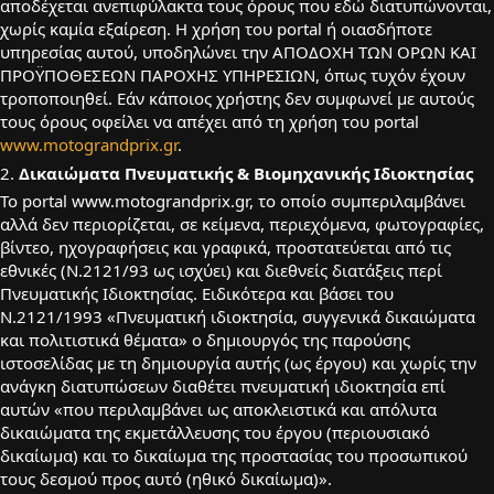
αποδέχεται ανεπιφύλακτα τους όρους που εδώ διατυπώνονται,
χωρίς καμία εξαίρεση. Η χρήση του portal ή οιασδήποτε
υπηρεσίας αυτού, υποδηλώνει την ΑΠΟΔΟΧΗ ΤΩΝ ΟΡΩΝ ΚΑΙ
ΠΡΟΫΠΟΘΕΣΕΩΝ ΠΑΡΟΧΗΣ ΥΠΗΡΕΣΙΩΝ, όπως τυχόν έχουν
τροποποιηθεί. Εάν κάποιος χρήστης δεν συμφωνεί με αυτούς
τους όρους οφείλει να απέχει από τη χρήση του portal
www.motograndprix.gr
.
2.
Δικαιώματα Πνευματικής & Βιομηχανικής Ιδιοκτησίας
To portal www.motograndprix.gr, το οποίο συμπεριλαμβάνει
αλλά δεν περιορίζεται, σε κείμενα, περιεχόμενα, φωτογραφίες,
βίντεο, ηχογραφήσεις και γραφικά, προστατεύεται από τις
εθνικές (Ν.2121/93 ως ισχύει) και διεθνείς διατάξεις περί
Πνευματικής Ιδιοκτησίας. Ειδικότερα και βάσει του
Ν.2121/1993 «Πνευματική ιδιοκτησία, συγγενικά δικαιώματα
και πολιτιστικά θέματα» ο δημιουργός της παρούσης
ιστοσελίδας με τη δημιουργία αυτής (ως έργου) και χωρίς την
ανάγκη διατυπώσεων διαθέτει πνευματική ιδιοκτησία επί
αυτών «που περιλαμβάνει ως αποκλειστικά και απόλυτα
δικαιώματα της εκμετάλλευσης του έργου (περιουσιακό
δικαίωμα) και το δικαίωμα της προστασίας του προσωπικού
τους δεσμού προς αυτό (ηθικό δικαίωμα)».