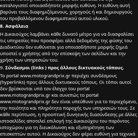
καταλογιστεί οποιασδήποτε μορφής ευθύνη. Η ευθύνη αυτή
βαρύνει τους διαφημιζόμενους, χορηγούς ή και δημιουργούς
του προβαλλόμενου διαφημιστικού αυτού υλικού.
8. Ασφάλεια
H Δικαιούχος λαμβάνει κάθε δυνατό μέτρο για να διασφαλίσει
τις υπηρεσίες που προσφέρει αλλά δεδομένης της φύσης του
Διαδικτύου δεν ευθύνεται για οποιασδήποτε μορφής ζημιά
υποστεί ο χρήστης από την επίσκεψη των σελίδων και την
χρήση των υπηρεσιών του.
9.
Σύνδεσμοι (links
) προς άλλους δικτυακούς τόπους.
Το portal www.motograndprix.gr περιέχει συνδέσμους
(hyperlinks) προς άλλους δικτυακούς τόπους. Οι τόποι αυτοί
δεν βρίσκονται υπό τον έλεγχο του portal
www.motograndprix.gr και συνεπώς το portal
www.motograndprix.gr δεν είναι υπεύθυνο για το περιεχόμενο,
την ποιότητα και πληρότητα παροχής των υπηρεσιών τους. Σε
κάθε περίπτωση, η προοπτική δυνητικής διασύνδεσης με άλλες
ιστοσελίδες αποτελεί επιλογή της Δικαιούχου του παρόντος
ιστοχώρου για τη διευκόλυνση και εξυπηρέτηση των
επισκεπτών αυτού. Η Δικαιούχος δεν φέρει ευθύνη για τεχνικά