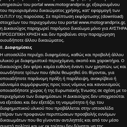
υπηρεσιών του portal www.motograndprix.gr, εξαιρουμένου
του περιορισμένου δικαιώματος χρήσης, κατ’ εφαρμογή των
Ο.Π.Π.Υ της παρούσας. Σε περίπτωση εκφόρτωσης (download)
στοιχείων του περιεχομένου του portal www.motograndprix.gr,
η Δικαιούχος παραχωρεί παρόμοιο δικαίωμα μόνο για ΑΥΣΤΗΡΑ
ΠΡΟΣΩΠΙΚΗ ΧΡΗΣΗ και δεν προβαίνει στην παραχώρηση
οιουδήποτε άλλου δικαιώματος.
8.
Διαφημίσεις
Η ιστοσελίδα περιέχει διαφημίσεις, καθώς και προβολή άλλου
υλικού με διαφημιστικό περιεχόμενο, σκοπό και χαρακτήρα. Ο
δικαιούχος δεν φέρει καμία ευθύνη έναντι των χρηστών, ως και
οιωνδήποτε τρίτων που ήθελε θεωρηθεί ότι θίγονται, για
οποιαδήποτε παράνομη πράξη ή παράλειψη, ανακρίβεια ή
αδυναμία συμμόρφωσης προς τους νόμους και κανονισμούς
οποιασδήποτε χώρας ή της Ευρωπαϊκής Ένωσης σε σχέση με το
περιεχόμενο των διαφημίσεων. H Δικαιούχος δεν υποχρεούται
να εξετάσει και δεν εξετάζει τη νομιμότητα ή όχι του
διαφημιστικού υλικού που προβάλλεται στην ιστοσελίδα
(πέραν των προφανών περιπτώσεων προσβολής εννόμων
δικαιωμάτων που θα γίνονταν αντιληπτές και από τον μέσο
συνετό πολίτη) και ως εκ τούτου δεν δύναται να της