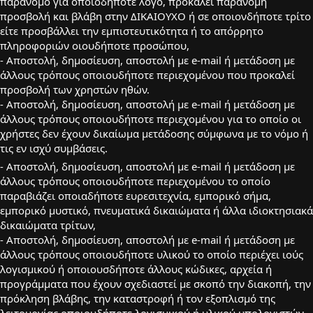
παράνομο για οποιοδήποτε λόγο, προκαλεί παράνομη
προσβολή και βλάβη στην ΔΙΚΑΙΟΥΧΟ ή σε οποιονδήποτε τρίτο
είτε προσβάλλει την εμπιστευτικότητα ή το απόρρητο
πληροφοριών οιουδήποτε προσώπου,
- Aποστολή, δημοσίευση, αποστολή με e-mail ή μετάδοση με
άλλους τρόπους οποιουδήποτε περιεχομένου που προκαλεί
προσβολή των χρηστών ηθών.
- Aποστολή, δημοσίευση, αποστολή με e-mail ή μετάδοση με
άλλους τρόπους οποιουδήποτε περιεχομένου για το οποίο οι
χρήστες δεν έχουν δικαίωμα μετάδοσης σύμφωνα με το νόμο ή
τις εν ισχύ συμβάσεις.
- Aποστολή, δημοσίευση, αποστολή με e-mail ή μετάδοση με
άλλους τρόπους οποιουδήποτε περιεχομένου το οποίο
παραβιάζει οποιαδήποτε ευρεσιτεχνία, εμπορικό σήμα,
εμπορικό μυστικό, πνευματικά δικαιώματα ή άλλα ιδιοκτησιακά
δικαιώματα τρίτων,
- Aποστολή, δημοσίευση, αποστολή με e-mail ή μετάδοση με
άλλους τρόπους οποιουδήποτε υλικού το οποίο περιέχει ιούς
λογισμικού ή οποιουσδήποτε άλλους κώδικες, αρχεία ή
προγράμματα που έχουν σχεδιαστεί με σκοπό την διακοπή, την
πρόκληση βλάβης, την καταστροφή ή τον εξοπλισμό της
λειτουργίας οποιουδήποτε λογισμικού ή υλικού υπολογιστών,