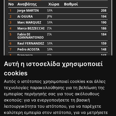
No
Αναβάτης
Χώρα
Βαθμοί
1
Jorge MARTIN
SPA
208
2
Ai OGURA
JPN
194
3
Marc MARQUEZ
SPA
190
4
Marco BEZZECCHI
ITA
186
5
Fabio DI
ITA
184
GIANNANTONIO
6
Raul FERNANDEZ
SPA
159
7
Pedro ACOSTA
SPA
148
8
Francesco
ITA
143
BAGNAIA
Αυτή η ιστοσελίδα χρησιμοποιεί
9
Alex MARQUEZ
SPA
87
10
Luca MARINI
ITA
79
cookies
Αυτός ο ιστότοπος χρησιμοποιεί cookies και άλλες
Bαθμολογία
τεχνολογίες παρακολούθησης για τη βελτίωση της
εμπειρίας περιήγησής σας για τους ακόλουθους
σκοπούς:
για να ενεργοποιήσετε τη βασική
λειτουργικότητα του ιστότοπου
,
για να παρέχετε
καλύτερη εμπειρία στον ιστότοπο
,
για να μετρήσετε