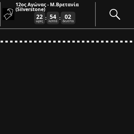
12ος Αγώνας - Μ.Βρετανία
(Silverstone)
22
54
02
:
:
ώρες
λεπτά
δευτ/τα