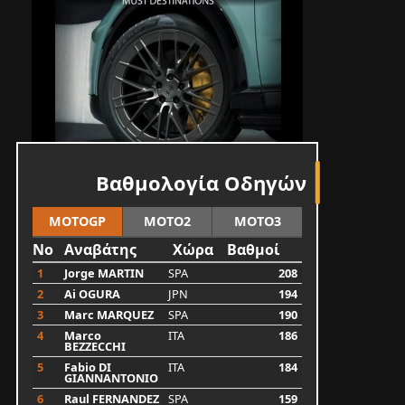
Βαθμολογία Οδηγών
MOTOGP
MOTO2
MOTO3
No
Αναβάτης
Χώρα
Βαθμοί
1
Jorge MARTIN
SPA
208
2
Ai OGURA
JPN
194
3
Marc MARQUEZ
SPA
190
4
Marco
ITA
186
BEZZECCHI
5
Fabio DI
ITA
184
GIANNANTONIO
6
Raul FERNANDEZ
SPA
159