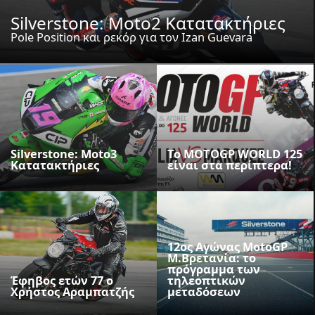
Silverstone: Moto2 Κατατακτήριες
Pole Position και ρεκόρ για τον Izan Guevara
Silverstone: Moto3
To MOTOGP WORLD 125
Κατατακτήριες
είναι στα περίπτερα!
12ος Αγώνας MotoGP
M.Βρετανία: το
πρόγραμμα των
Έφηβος ετών 77 o
τηλεοπτικών
Χρήστος Αραμπατζής
μεταδόσεων