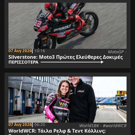
07 Αυγ 2026
10:16
MotoGP -
Silverstone: Moto3 Πρώτες Ελεύθερες Δοκιμές
ΠΕΡΙΣΣΟΤΕΡΑ
07 Αυγ 2026
06:20
WorldSBK - #worldWCR
WorldWCR: Τάιλα Ρελφ & Τεντ Κόλλινς: