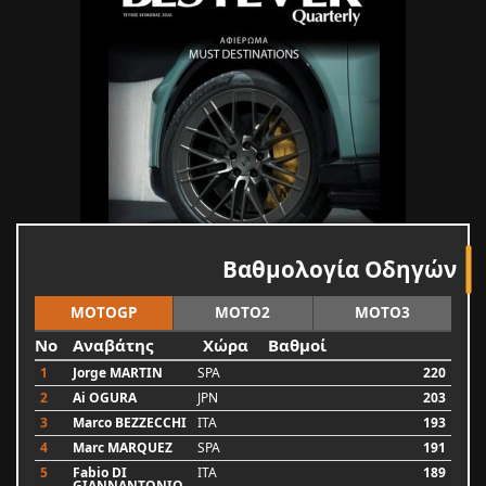
Βαθμολογία Οδηγών
MOTOGP
MOTO2
MOTO3
No
Αναβάτης
Χώρα
Βαθμοί
1
Jorge MARTIN
SPA
220
2
Ai OGURA
JPN
203
3
Marco BEZZECCHI
ITA
193
4
Marc MARQUEZ
SPA
191
5
Fabio DI
ITA
189
GIANNANTONIO