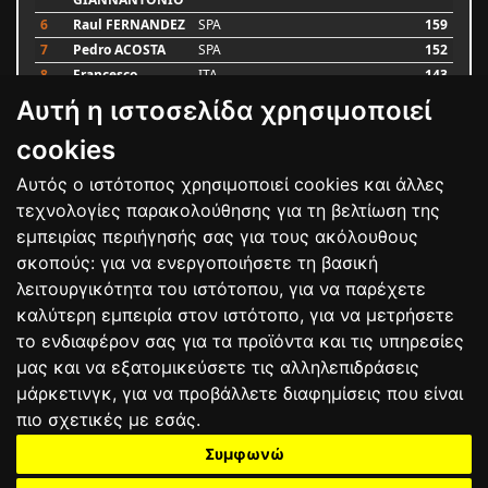
6
Raul FERNANDEZ
SPA
159
7
Pedro ACOSTA
SPA
152
8
Francesco
ITA
143
BAGNAIA
Αυτή η ιστοσελίδα χρησιμοποιεί
9
Alex MARQUEZ
SPA
93
10
Luca MARINI
ITA
79
cookies
Αυτός ο ιστότοπος χρησιμοποιεί cookies και άλλες
Bαθμολογία
τεχνολογίες παρακολούθησης για τη βελτίωση της
εμπειρίας περιήγησής σας για τους ακόλουθους
σκοπούς:
για να ενεργοποιήσετε τη βασική
λειτουργικότητα του ιστότοπου
,
για να παρέχετε
καλύτερη εμπειρία στον ιστότοπο
,
για να μετρήσετε
το ενδιαφέρον σας για τα προϊόντα και τις υπηρεσίες
μας και να εξατομικεύσετε τις αλληλεπιδράσεις
μάρκετινγκ
,
για να προβάλλετε διαφημίσεις που είναι
πιο σχετικές με εσάς
.
Συμφωνώ
ΕΠΙΚΟΙΝΩΝΙΑ
ΟΡΟΙ ΧΡΗΣΗΣ
ΠΟΛΙΤΙΚΗ ΠΡΟΣΤΑΣΙΑΣ
ΑΓΩΝΕΣ
ΑΠΟΤΕΛΕΣΜΑΤΑ
ΑΓΟΡΑ