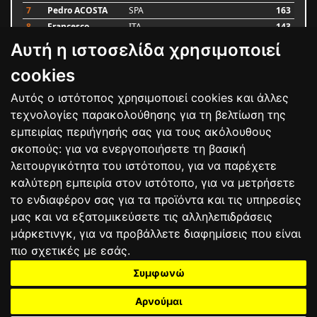
7
Pedro ACOSTA
SPA
163
8
Francesco
ITA
143
BAGNAIA
Αυτή η ιστοσελίδα χρησιμοποιεί
9
Alex MARQUEZ
SPA
106
10
Luca MARINI
ITA
86
cookies
Αυτός ο ιστότοπος χρησιμοποιεί cookies και άλλες
Bαθμολογία
τεχνολογίες παρακολούθησης για τη βελτίωση της
εμπειρίας περιήγησής σας για τους ακόλουθους
σκοπούς:
για να ενεργοποιήσετε τη βασική
λειτουργικότητα του ιστότοπου
,
για να παρέχετε
καλύτερη εμπειρία στον ιστότοπο
,
για να μετρήσετε
το ενδιαφέρον σας για τα προϊόντα και τις υπηρεσίες
μας και να εξατομικεύσετε τις αλληλεπιδράσεις
μάρκετινγκ
,
για να προβάλλετε διαφημίσεις που είναι
πιο σχετικές με εσάς
.
Συμφωνώ
ΕΠΙΚΟΙΝΩΝΙΑ
ΟΡΟΙ ΧΡΗΣΗΣ
ΠΟΛΙΤΙΚΗ ΠΡΟΣΤΑΣΙΑΣ
ΑΓΩΝΕΣ
ΑΠΟΤΕΛΕΣΜΑΤΑ
ΑΓΟΡΑ
Αρνούμαι