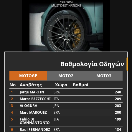
Βαθμολογία Οδηγών
MOTOGP
MOTO2
MOTO3
No
Αναβάτης
Χώρα
Βαθμοί
1
Jorge MARTIN
SPA
240
2
Marco BEZZECCHI
ITA
209
3
Ai OGURA
JPN
203
4
Marc MARQUEZ
SPA
200
5
Fabio DI
ITA
199
GIANNANTONIO
6
Raul FERNANDEZ
SPA
184