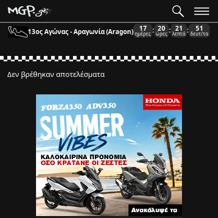
17
20
21
51
:
:
:
13ος Αγώνας - Αραγωνία (Aragon)
ημέρες
ώρες
λεπτά
δευτ/τα
Δεν βρέθηκαν αποτελέσματα