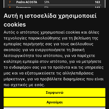
7
Pedro ACOSTA
SPA
163
8
Francesco
ITA
143
BAGNAIA
Αυτή η ιστοσελίδα χρησιμοποιεί
9
Alex MARQUEZ
SPA
106
10
Luca MARINI
ITA
86
cookies
Αυτός ο ιστότοπος χρησιμοποιεί cookies και άλλες
Bαθμολογία
τεχνολογίες παρακολούθησης για τη βελτίωση της
εμπειρίας περιήγησής σας για τους ακόλουθους
σκοπούς:
για να ενεργοποιήσετε τη βασική
λειτουργικότητα του ιστότοπου
,
για να παρέχετε
καλύτερη εμπειρία στον ιστότοπο
,
για να μετρήσετε
το ενδιαφέρον σας για τα προϊόντα και τις υπηρεσίες
μας και να εξατομικεύσετε τις αλληλεπιδράσεις
μάρκετινγκ
,
για να προβάλλετε διαφημίσεις που είναι
πιο σχετικές με εσάς
.
Συμφωνώ
ΕΠΙΚΟΙΝΩΝΙΑ
ΟΡΟΙ ΧΡΗΣΗΣ
ΠΟΛΙΤΙΚΗ ΠΡΟΣΤΑΣΙΑΣ
ΑΓΩΝΕΣ
ΑΠΟΤΕΛΕΣΜΑΤΑ
ΑΓΟΡΑ
Αρνούμαι