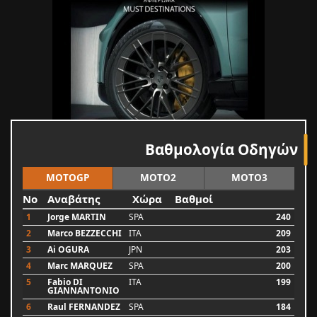
Βαθμολογία Οδηγών
MOTOGP
MOTO2
MOTO3
No
Αναβάτης
Χώρα
Βαθμοί
1
Jorge MARTIN
SPA
240
2
Marco BEZZECCHI
ITA
209
3
Ai OGURA
JPN
203
4
Marc MARQUEZ
SPA
200
5
Fabio DI
ITA
199
GIANNANTONIO
6
Raul FERNANDEZ
SPA
184