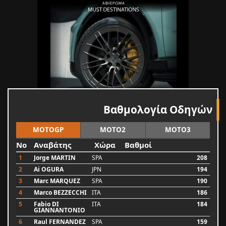
Βαθμολογία Οδηγών
MOTOGP
MOTO2
MOTO3
No
Αναβάτης
Χώρα
Βαθμοί
1
Jorge MARTIN
SPA
208
2
Ai OGURA
JPN
194
3
Marc MARQUEZ
SPA
190
4
Marco BEZZECCHI
ITA
186
5
Fabio DI
ITA
184
GIANNANTONIO
6
Raul FERNANDEZ
SPA
159