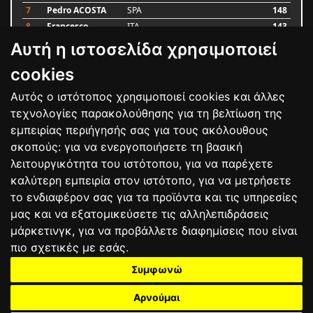
7
Pedro ACOSTA
SPA
148
8
Francesco
ITA
143
BAGNAIA
Αυτή η ιστοσελίδα χρησιμοποιεί
9
Alex MARQUEZ
SPA
87
10
Luca MARINI
ITA
79
cookies
Αυτός ο ιστότοπος χρησιμοποιεί cookies και άλλες
Bαθμολογία
τεχνολογίες παρακολούθησης για τη βελτίωση της
εμπειρίας περιήγησής σας για τους ακόλουθους
σκοπούς:
για να ενεργοποιήσετε τη βασική
λειτουργικότητα του ιστότοπου
,
για να παρέχετε
καλύτερη εμπειρία στον ιστότοπο
,
για να μετρήσετε
το ενδιαφέρον σας για τα προϊόντα και τις υπηρεσίες
μας και να εξατομικεύσετε τις αλληλεπιδράσεις
μάρκετινγκ
,
για να προβάλλετε διαφημίσεις που είναι
πιο σχετικές με εσάς
.
Συμφωνώ
ΕΠΙΚΟΙΝΩΝΙΑ
ΟΡΟΙ ΧΡΗΣΗΣ
ΠΟΛΙΤΙΚΗ ΠΡΟΣΤΑΣΙΑΣ
ΑΓΩΝΕΣ
ΑΠΟΤΕΛΕΣΜΑΤΑ
ΑΓΟΡΑ
Αρνούμαι