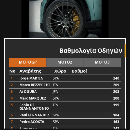
Βαθμολογία Οδηγών
MOTOGP
MOTO2
MOTO3
No
Αναβάτης
Χώρα
Βαθμοί
1
Jorge MARTIN
SPA
240
2
Marco BEZZECCHI
ITA
209
3
Ai OGURA
JPN
203
4
Marc MARQUEZ
SPA
200
5
Fabio DI
ITA
199
GIANNANTONIO
6
Raul FERNANDEZ
SPA
184
7
Pedro ACOSTA
SPA
163
8
Francesco
ITA
143