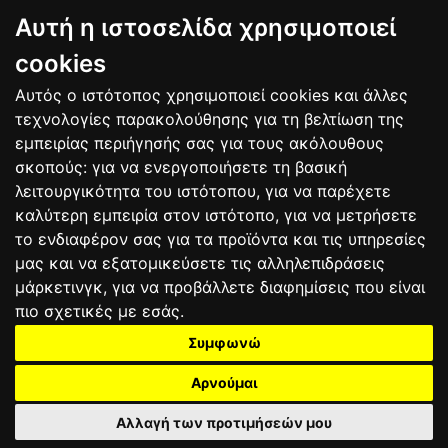
BAGNAIA
Αυτή η ιστοσελίδα χρησιμοποιεί
9
Alex MARQUEZ
SPA
106
10
Luca MARINI
ITA
86
cookies
Αυτός ο ιστότοπος χρησιμοποιεί cookies και άλλες
Bαθμολογία
τεχνολογίες παρακολούθησης για τη βελτίωση της
εμπειρίας περιήγησής σας για τους ακόλουθους
σκοπούς:
για να ενεργοποιήσετε τη βασική
λειτουργικότητα του ιστότοπου
,
για να παρέχετε
καλύτερη εμπειρία στον ιστότοπο
,
για να μετρήσετε
το ενδιαφέρον σας για τα προϊόντα και τις υπηρεσίες
μας και να εξατομικεύσετε τις αλληλεπιδράσεις
μάρκετινγκ
,
για να προβάλλετε διαφημίσεις που είναι
πιο σχετικές με εσάς
.
Συμφωνώ
ΕΠΙΚΟΙΝΩΝΙΑ
ΟΡΟΙ ΧΡΗΣΗΣ
ΠΟΛΙΤΙΚΗ ΠΡΟΣΤΑΣΙΑΣ
ΑΓΩΝΕΣ
ΑΠΟΤΕΛΕΣΜΑΤΑ
ΑΓΟΡΑ
Αρνούμαι
Αλλαγή των προτιμήσεών μου
2025 motograndprix.gr©
All rights reserved