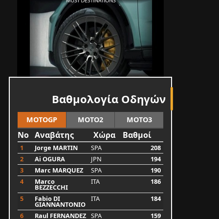
Βαθμολογία Οδηγών
MOTOGP
MOTO2
MOTO3
No
Αναβάτης
Χώρα
Βαθμοί
1
Jorge MARTIN
SPA
208
2
Ai OGURA
JPN
194
3
Marc MARQUEZ
SPA
190
4
Marco
ITA
186
BEZZECCHI
5
Fabio DI
ITA
184
GIANNANTONIO
6
Raul FERNANDEZ
SPA
159