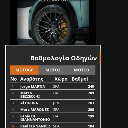
Βαθμολογία Οδηγών
MOTOGP
MOTO2
MOTO3
No
Αναβάτης
Χώρα
Βαθμοί
1
Jorge MARTIN
SPA
240
2
Marco
ITA
209
BEZZECCHI
3
Ai OGURA
JPN
203
4
Marc MARQUEZ
SPA
200
5
Fabio DI
ITA
199
GIANNANTONIO
6
Raul FERNANDEZ
SPA
184