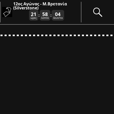
12ος Αγώνας - Μ.Βρετανία
(Silverstone)
21
58
03
:
:
ώρες
λεπτά
δευτ/τα