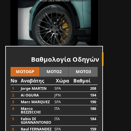
Βαθμολογία Οδηγών
MOTOGP
MOTO2
MOTO3
No
Αναβάτης
Χώρα
Βαθμοί
1
Jorge MARTIN
SPA
208
2
Ai OGURA
JPN
194
3
Marc MARQUEZ
SPA
190
4
Marco
ITA
186
BEZZECCHI
5
Fabio DI
ITA
184
GIANNANTONIO
6
Raul FERNANDEZ
SPA
159