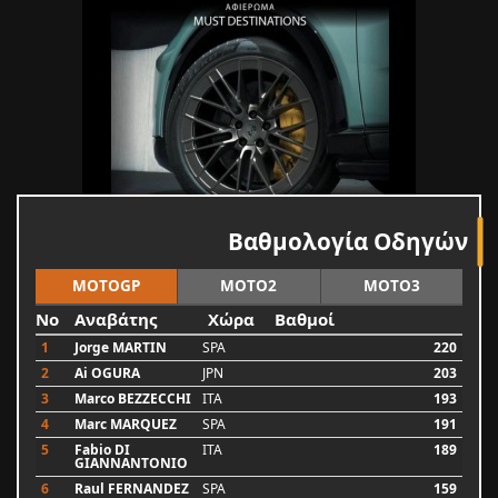
Βαθμολογία Οδηγών
MOTOGP
MOTO2
MOTO3
No
Αναβάτης
Χώρα
Βαθμοί
1
Jorge MARTIN
SPA
220
2
Ai OGURA
JPN
203
3
Marco BEZZECCHI
ITA
193
4
Marc MARQUEZ
SPA
191
5
Fabio DI
ITA
189
GIANNANTONIO
6
Raul FERNANDEZ
SPA
159