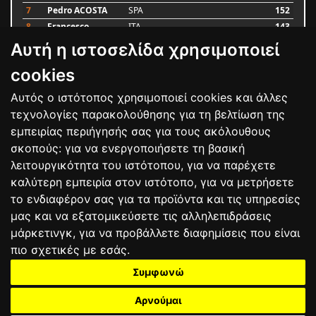
7
Pedro ACOSTA
SPA
152
8
Francesco
ITA
143
BAGNAIA
Αυτή η ιστοσελίδα χρησιμοποιεί
9
Alex MARQUEZ
SPA
93
10
Luca MARINI
ITA
79
cookies
Αυτός ο ιστότοπος χρησιμοποιεί cookies και άλλες
Bαθμολογία
τεχνολογίες παρακολούθησης για τη βελτίωση της
εμπειρίας περιήγησής σας για τους ακόλουθους
σκοπούς:
για να ενεργοποιήσετε τη βασική
λειτουργικότητα του ιστότοπου
,
για να παρέχετε
καλύτερη εμπειρία στον ιστότοπο
,
για να μετρήσετε
το ενδιαφέρον σας για τα προϊόντα και τις υπηρεσίες
μας και να εξατομικεύσετε τις αλληλεπιδράσεις
μάρκετινγκ
,
για να προβάλλετε διαφημίσεις που είναι
πιο σχετικές με εσάς
.
Συμφωνώ
ΕΠΙΚΟΙΝΩΝΙΑ
ΟΡΟΙ ΧΡΗΣΗΣ
ΠΟΛΙΤΙΚΗ ΠΡΟΣΤΑΣΙΑΣ
ΑΓΩΝΕΣ
ΑΠΟΤΕΛΕΣΜΑΤΑ
ΑΓΟΡΑ
Αρνούμαι