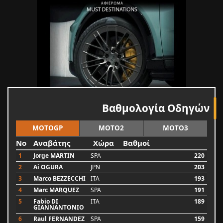
Βαθμολογία Οδηγών
MOTOGP
MOTO2
MOTO3
No
Αναβάτης
Χώρα
Βαθμοί
1
Jorge MARTIN
SPA
220
2
Ai OGURA
JPN
203
3
Marco BEZZECCHI
ITA
193
4
Marc MARQUEZ
SPA
191
5
Fabio DI
ITA
189
GIANNANTONIO
6
Raul FERNANDEZ
SPA
159