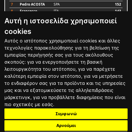
7
Pedro ACOSTA
SPA
152
8
Francesco
ITA
143
BAGNAIA
Αυτή η ιστοσελίδα χρησιμοποιεί
9
Alex MARQUEZ
SPA
93
10
Luca MARINI
ITA
79
cookies
Αυτός ο ιστότοπος χρησιμοποιεί cookies και άλλες
Bαθμολογία
τεχνολογίες παρακολούθησης για τη βελτίωση της
εμπειρίας περιήγησής σας για τους ακόλουθους
σκοπούς:
για να ενεργοποιήσετε τη βασική
λειτουργικότητα του ιστότοπου
,
για να παρέχετε
καλύτερη εμπειρία στον ιστότοπο
,
για να μετρήσετε
το ενδιαφέρον σας για τα προϊόντα και τις υπηρεσίες
μας και να εξατομικεύσετε τις αλληλεπιδράσεις
μάρκετινγκ
,
για να προβάλλετε διαφημίσεις που είναι
πιο σχετικές με εσάς
.
Συμφωνώ
ΕΠΙΚΟΙΝΩΝΙΑ
ΟΡΟΙ ΧΡΗΣΗΣ
ΠΟΛΙΤΙΚΗ ΠΡΟΣΤΑΣΙΑΣ
ΑΓΩΝΕΣ
ΑΠΟΤΕΛΕΣΜΑΤΑ
ΑΓΟΡΑ
Αρνούμαι