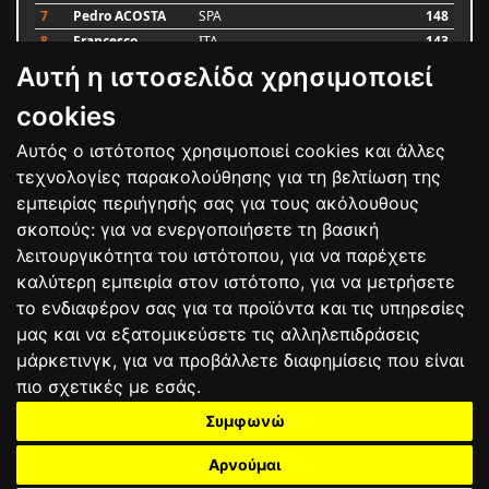
7
Pedro ACOSTA
SPA
148
8
Francesco
ITA
143
BAGNAIA
Αυτή η ιστοσελίδα χρησιμοποιεί
9
Alex MARQUEZ
SPA
87
10
Luca MARINI
ITA
79
cookies
Αυτός ο ιστότοπος χρησιμοποιεί cookies και άλλες
Bαθμολογία
τεχνολογίες παρακολούθησης για τη βελτίωση της
εμπειρίας περιήγησής σας για τους ακόλουθους
σκοπούς:
για να ενεργοποιήσετε τη βασική
λειτουργικότητα του ιστότοπου
,
για να παρέχετε
καλύτερη εμπειρία στον ιστότοπο
,
για να μετρήσετε
το ενδιαφέρον σας για τα προϊόντα και τις υπηρεσίες
μας και να εξατομικεύσετε τις αλληλεπιδράσεις
μάρκετινγκ
,
για να προβάλλετε διαφημίσεις που είναι
πιο σχετικές με εσάς
.
Συμφωνώ
ΕΠΙΚΟΙΝΩΝΙΑ
ΟΡΟΙ ΧΡΗΣΗΣ
ΠΟΛΙΤΙΚΗ ΠΡΟΣΤΑΣΙΑΣ
ΑΓΩΝΕΣ
ΑΠΟΤΕΛΕΣΜΑΤΑ
ΑΓΟΡΑ
Αρνούμαι