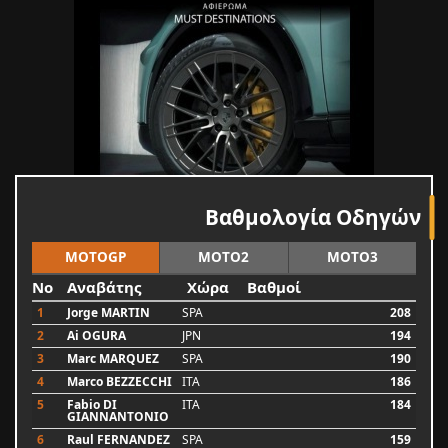
Βαθμολογία Οδηγών
MOTOGP
MOTO2
MOTO3
No
Αναβάτης
Χώρα
Βαθμοί
1
Jorge MARTIN
SPA
208
2
Ai OGURA
JPN
194
3
Marc MARQUEZ
SPA
190
4
Marco BEZZECCHI
ITA
186
5
Fabio DI
ITA
184
GIANNANTONIO
6
Raul FERNANDEZ
SPA
159