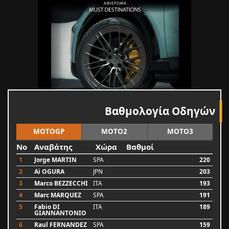
Βαθμολογία Οδηγών
MOTOGP
MOTO2
MOTO3
No
Αναβάτης
Χώρα
Βαθμοί
1
Jorge MARTIN
SPA
220
2
Ai OGURA
JPN
203
3
Marco BEZZECCHI
ITA
193
4
Marc MARQUEZ
SPA
191
5
Fabio DI
ITA
189
GIANNANTONIO
6
Raul FERNANDEZ
SPA
159