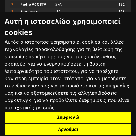
7
Pedro ACOSTA
SPA
152
8
Francesco
ITA
143
BAGNAIA
Αυτή η ιστοσελίδα χρησιμοποιεί
9
Alex MARQUEZ
SPA
93
10
Luca MARINI
ITA
79
cookies
Αυτός ο ιστότοπος χρησιμοποιεί cookies και άλλες
Bαθμολογία
τεχνολογίες παρακολούθησης για τη βελτίωση της
εμπειρίας περιήγησής σας για τους ακόλουθους
σκοπούς:
για να ενεργοποιήσετε τη βασική
λειτουργικότητα του ιστότοπου
,
για να παρέχετε
καλύτερη εμπειρία στον ιστότοπο
,
για να μετρήσετε
το ενδιαφέρον σας για τα προϊόντα και τις υπηρεσίες
μας και να εξατομικεύσετε τις αλληλεπιδράσεις
μάρκετινγκ
,
για να προβάλλετε διαφημίσεις που είναι
πιο σχετικές με εσάς
.
Συμφωνώ
ΕΠΙΚΟΙΝΩΝΙΑ
ΟΡΟΙ ΧΡΗΣΗΣ
ΠΟΛΙΤΙΚΗ ΠΡΟΣΤΑΣΙΑΣ
ΑΓΩΝΕΣ
ΑΠΟΤΕΛΕΣΜΑΤΑ
ΑΓΟΡΑ
Αρνούμαι