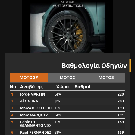
Βαθμολογία Οδηγών
MOTOGP
MOTO2
MOTO3
No
Αναβάτης
Χώρα
Βαθμοί
1
Jorge MARTIN
SPA
220
2
Ai OGURA
JPN
203
3
Marco BEZZECCHI
ITA
193
4
Marc MARQUEZ
SPA
191
5
Fabio DI
ITA
189
GIANNANTONIO
6
Raul FERNANDEZ
SPA
159