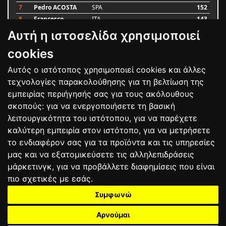
7
Pedro ACOSTA
SPA
152
8
Francesco
ITA
143
BAGNAIA
Αυτή η ιστοσελίδα χρησιμοποιεί
9
Alex MARQUEZ
SPA
93
10
Luca MARINI
ITA
79
cookies
Αυτός ο ιστότοπος χρησιμοποιεί cookies και άλλες
Bαθμολογία
τεχνολογίες παρακολούθησης για τη βελτίωση της
εμπειρίας περιήγησής σας για τους ακόλουθους
σκοπούς:
για να ενεργοποιήσετε τη βασική
λειτουργικότητα του ιστότοπου
,
για να παρέχετε
καλύτερη εμπειρία στον ιστότοπο
,
για να μετρήσετε
το ενδιαφέρον σας για τα προϊόντα και τις υπηρεσίες
μας και να εξατομικεύσετε τις αλληλεπιδράσεις
μάρκετινγκ
,
για να προβάλλετε διαφημίσεις που είναι
πιο σχετικές με εσάς
.
Συμφωνώ
ΕΠΙΚΟΙΝΩΝΙΑ
ΟΡΟΙ ΧΡΗΣΗΣ
ΠΟΛΙΤΙΚΗ ΠΡΟΣΤΑΣΙΑΣ
ΑΓΩΝΕΣ
ΑΠΟΤΕΛΕΣΜΑΤΑ
ΑΓΟΡΑ
Αρνούμαι