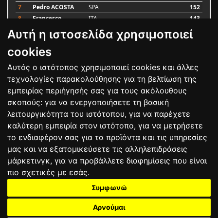
7
Pedro ACOSTA
SPA
152
8
Francesco
ITA
143
BAGNAIA
Αυτή η ιστοσελίδα χρησιμοποιεί
9
Alex MARQUEZ
SPA
93
10
Luca MARINI
ITA
79
cookies
Αυτός ο ιστότοπος χρησιμοποιεί cookies και άλλες
Bαθμολογία
τεχνολογίες παρακολούθησης για τη βελτίωση της
εμπειρίας περιήγησής σας για τους ακόλουθους
σκοπούς:
για να ενεργοποιήσετε τη βασική
λειτουργικότητα του ιστότοπου
,
για να παρέχετε
καλύτερη εμπειρία στον ιστότοπο
,
για να μετρήσετε
το ενδιαφέρον σας για τα προϊόντα και τις υπηρεσίες
μας και να εξατομικεύσετε τις αλληλεπιδράσεις
μάρκετινγκ
,
για να προβάλλετε διαφημίσεις που είναι
πιο σχετικές με εσάς
.
Συμφωνώ
ΕΠΙΚΟΙΝΩΝΙΑ
ΟΡΟΙ ΧΡΗΣΗΣ
ΠΟΛΙΤΙΚΗ ΠΡΟΣΤΑΣΙΑΣ
ΑΓΩΝΕΣ
ΑΠΟΤΕΛΕΣΜΑΤΑ
ΑΓΟΡΑ
Αρνούμαι