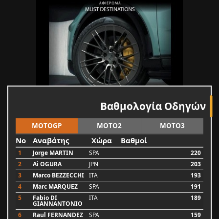
Βαθμολογία Οδηγών
MOTOGP
MOTO2
MOTO3
No
Αναβάτης
Χώρα
Βαθμοί
1
Jorge MARTIN
SPA
220
2
Ai OGURA
JPN
203
3
Marco BEZZECCHI
ITA
193
4
Marc MARQUEZ
SPA
191
5
Fabio DI
ITA
189
GIANNANTONIO
6
Raul FERNANDEZ
SPA
159