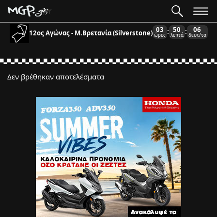
03
50
06
:
:
12ος Αγώνας - Μ.Βρετανία (Silverstone)
ώρες
λεπτά
δευτ/τα
Δεν βρέθηκαν αποτελέσματα