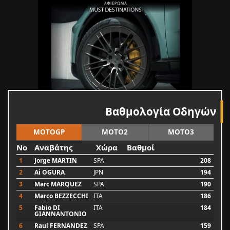
Βαθμολογία Οδηγών
MOTOGP
MOTO2
MOTO3
No
Αναβάτης
Χώρα
Βαθμοί
1
Jorge MARTIN
SPA
208
2
Ai OGURA
JPN
194
3
Marc MARQUEZ
SPA
190
4
Marco BEZZECCHI
ITA
186
5
Fabio DI
ITA
184
GIANNANTONIO
6
Raul FERNANDEZ
SPA
159