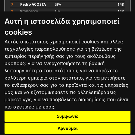
7
Pedro ACOSTA
SPA
148
8
Francesco
ITA
143
BAGNAIA
Αυτή η ιστοσελίδα χρησιμοποιεί
9
Alex MARQUEZ
SPA
87
10
Luca MARINI
ITA
79
cookies
Αυτός ο ιστότοπος χρησιμοποιεί cookies και άλλες
Bαθμολογία
τεχνολογίες παρακολούθησης για τη βελτίωση της
εμπειρίας περιήγησής σας για τους ακόλουθους
σκοπούς:
για να ενεργοποιήσετε τη βασική
λειτουργικότητα του ιστότοπου
,
για να παρέχετε
καλύτερη εμπειρία στον ιστότοπο
,
για να μετρήσετε
το ενδιαφέρον σας για τα προϊόντα και τις υπηρεσίες
μας και να εξατομικεύσετε τις αλληλεπιδράσεις
μάρκετινγκ
,
για να προβάλλετε διαφημίσεις που είναι
πιο σχετικές με εσάς
.
Συμφωνώ
ΕΠΙΚΟΙΝΩΝΙΑ
ΟΡΟΙ ΧΡΗΣΗΣ
ΠΟΛΙΤΙΚΗ ΠΡΟΣΤΑΣΙΑΣ
ΑΓΩΝΕΣ
ΑΠΟΤΕΛΕΣΜΑΤΑ
ΑΓΟΡΑ
Αρνούμαι