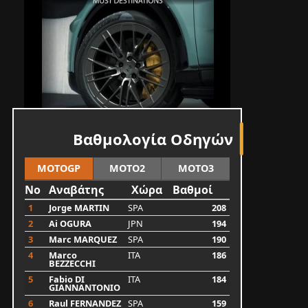
Βαθμολογία Οδηγών
MOTOGP
MOTO2
MOTO3
No
Αναβάτης
Χώρα
Βαθμοί
1
Jorge MARTIN
SPA
208
2
Ai OGURA
JPN
194
3
Marc MARQUEZ
SPA
190
4
Marco
ITA
186
BEZZECCHI
5
Fabio DI
ITA
184
GIANNANTONIO
6
Raul FERNANDEZ
SPA
159