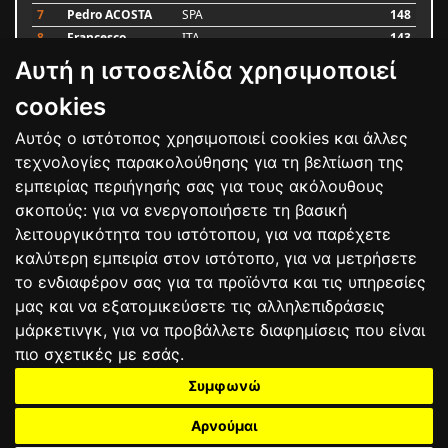
7
Pedro ACOSTA
SPA
148
8
Francesco
ITA
143
BAGNAIA
Αυτή η ιστοσελίδα χρησιμοποιεί
9
Alex MARQUEZ
SPA
87
10
Luca MARINI
ITA
79
cookies
Αυτός ο ιστότοπος χρησιμοποιεί cookies και άλλες
Bαθμολογία
τεχνολογίες παρακολούθησης για τη βελτίωση της
εμπειρίας περιήγησής σας για τους ακόλουθους
σκοπούς:
για να ενεργοποιήσετε τη βασική
λειτουργικότητα του ιστότοπου
,
για να παρέχετε
καλύτερη εμπειρία στον ιστότοπο
,
για να μετρήσετε
το ενδιαφέρον σας για τα προϊόντα και τις υπηρεσίες
μας και να εξατομικεύσετε τις αλληλεπιδράσεις
μάρκετινγκ
,
για να προβάλλετε διαφημίσεις που είναι
πιο σχετικές με εσάς
.
Συμφωνώ
ΕΠΙΚΟΙΝΩΝΙΑ
ΟΡΟΙ ΧΡΗΣΗΣ
ΠΟΛΙΤΙΚΗ ΠΡΟΣΤΑΣΙΑΣ
ΑΓΩΝΕΣ
ΑΠΟΤΕΛΕΣΜΑΤΑ
ΑΓΟΡΑ
Αρνούμαι