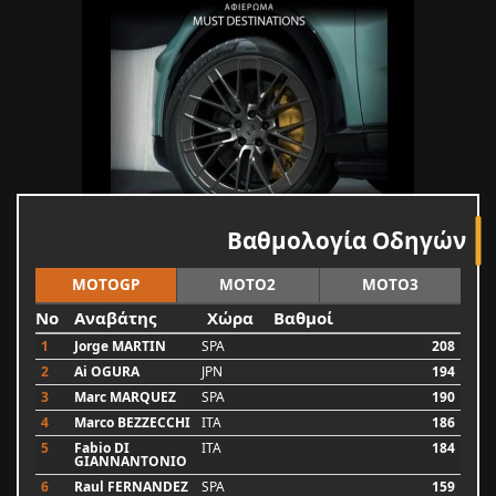
Βαθμολογία Οδηγών
MOTOGP
MOTO2
MOTO3
No
Αναβάτης
Χώρα
Βαθμοί
1
Jorge MARTIN
SPA
208
2
Ai OGURA
JPN
194
3
Marc MARQUEZ
SPA
190
4
Marco BEZZECCHI
ITA
186
5
Fabio DI
ITA
184
GIANNANTONIO
6
Raul FERNANDEZ
SPA
159