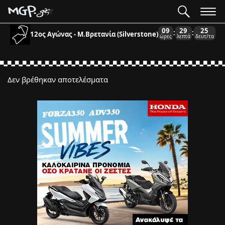
09
29
25
:
:
12ος Αγώνας - Μ.Βρετανία (Silverstone)
ώρες
λεπτά
δευτ/τα
Δεν βρέθηκαν αποτελέσματα