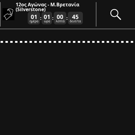
12ος Αγώνας - Μ.Βρετανία
(Silverstone)
01
01
00
44
:
:
:
ημέρα
ώρα
λεπτά
δευτ/τα