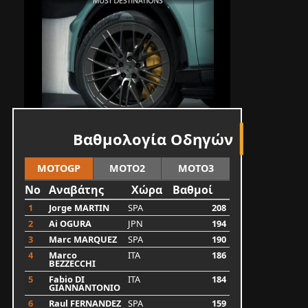
Βαθμολογία Οδηγών
MOTOGP
MOTO2
MOTO3
No
Αναβάτης
Χώρα
Βαθμοί
1
Jorge MARTIN
SPA
208
2
Ai OGURA
JPN
194
3
Marc MARQUEZ
SPA
190
4
Marco
ITA
186
BEZZECCHI
5
Fabio DI
ITA
184
GIANNANTONIO
6
Raul FERNANDEZ
SPA
159