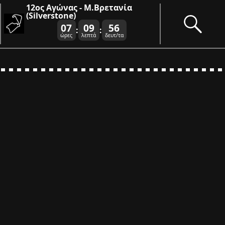
12ος Αγώνας - Μ.Βρετανία
(Silverstone)
07
09
56
:
:
ώρες
λεπτά
δευτ/τα