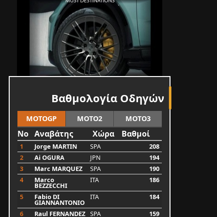
Βαθμολογία Οδηγών
MOTOGP
MOTO2
MOTO3
No
Αναβάτης
Χώρα
Βαθμοί
1
Jorge MARTIN
SPA
208
2
Ai OGURA
JPN
194
3
Marc MARQUEZ
SPA
190
4
Marco
ITA
186
BEZZECCHI
5
Fabio DI
ITA
184
GIANNANTONIO
6
Raul FERNANDEZ
SPA
159