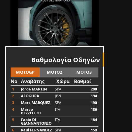
Βαθμολογία Οδηγών
MOTOGP
MOTO2
MOTO3
No
Αναβάτης
Χώρα
Βαθμοί
1
Jorge MARTIN
SPA
208
2
Ai OGURA
JPN
194
3
Marc MARQUEZ
SPA
190
4
Marco
ITA
186
BEZZECCHI
5
Fabio DI
ITA
184
GIANNANTONIO
6
Raul FERNANDEZ
SPA
159