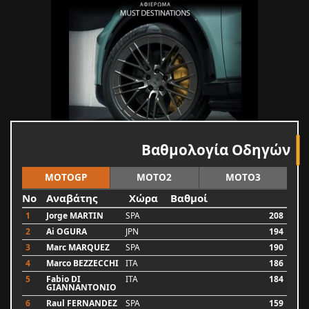
Βαθμολογία Οδηγών
MOTOGP
MOTO2
MOTO3
No
Αναβάτης
Χώρα
Βαθμοί
1
Jorge MARTIN
SPA
208
2
Ai OGURA
JPN
194
3
Marc MARQUEZ
SPA
190
4
Marco BEZZECCHI
ITA
186
5
Fabio DI
ITA
184
GIANNANTONIO
6
Raul FERNANDEZ
SPA
159