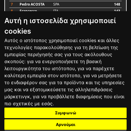
7
Pedro ACOSTA
SPA
148
8
Francesco
ITA
143
BAGNAIA
Αυτή η ιστοσελίδα χρησιμοποιεί
9
Alex MARQUEZ
SPA
87
10
Luca MARINI
ITA
79
cookies
Αυτός ο ιστότοπος χρησιμοποιεί cookies και άλλες
Bαθμολογία
τεχνολογίες παρακολούθησης για τη βελτίωση της
εμπειρίας περιήγησής σας για τους ακόλουθους
σκοπούς:
για να ενεργοποιήσετε τη βασική
λειτουργικότητα του ιστότοπου
,
για να παρέχετε
καλύτερη εμπειρία στον ιστότοπο
,
για να μετρήσετε
το ενδιαφέρον σας για τα προϊόντα και τις υπηρεσίες
μας και να εξατομικεύσετε τις αλληλεπιδράσεις
μάρκετινγκ
,
για να προβάλλετε διαφημίσεις που είναι
πιο σχετικές με εσάς
.
Συμφωνώ
ΕΠΙΚΟΙΝΩΝΙΑ
ΟΡΟΙ ΧΡΗΣΗΣ
ΠΟΛΙΤΙΚΗ ΠΡΟΣΤΑΣΙΑΣ
ΑΓΩΝΕΣ
ΑΠΟΤΕΛΕΣΜΑΤΑ
ΑΓΟΡΑ
Αρνούμαι