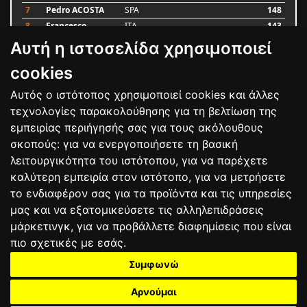
7
Pedro ACOSTA
SPA
148
8
Francesco
ITA
143
BAGNAIA
Αυτή η ιστοσελίδα χρησιμοποιεί
9
Alex MARQUEZ
SPA
87
10
Luca MARINI
ITA
79
cookies
Αυτός ο ιστότοπος χρησιμοποιεί cookies και άλλες
Bαθμολογία
τεχνολογίες παρακολούθησης για τη βελτίωση της
εμπειρίας περιήγησής σας για τους ακόλουθους
σκοπούς:
για να ενεργοποιήσετε τη βασική
λειτουργικότητα του ιστότοπου
,
για να παρέχετε
καλύτερη εμπειρία στον ιστότοπο
,
για να μετρήσετε
το ενδιαφέρον σας για τα προϊόντα και τις υπηρεσίες
μας και να εξατομικεύσετε τις αλληλεπιδράσεις
μάρκετινγκ
,
για να προβάλλετε διαφημίσεις που είναι
πιο σχετικές με εσάς
.
Συμφωνώ
ΕΠΙΚΟΙΝΩΝΙΑ
ΟΡΟΙ ΧΡΗΣΗΣ
ΠΟΛΙΤΙΚΗ ΠΡΟΣΤΑΣΙΑΣ
ΑΓΩΝΕΣ
ΑΠΟΤΕΛΕΣΜΑΤΑ
ΑΓΟΡΑ
Αρνούμαι