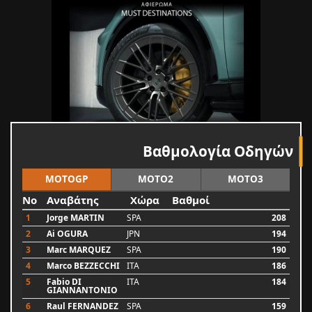
Βαθμολογία Οδηγών
MOTOGP
MOTO2
MOTO3
No
Αναβάτης
Χώρα
Βαθμοί
1
Jorge MARTIN
SPA
208
2
Ai OGURA
JPN
194
3
Marc MARQUEZ
SPA
190
4
Marco BEZZECCHI
ITA
186
5
Fabio DI
ITA
184
GIANNANTONIO
6
Raul FERNANDEZ
SPA
159