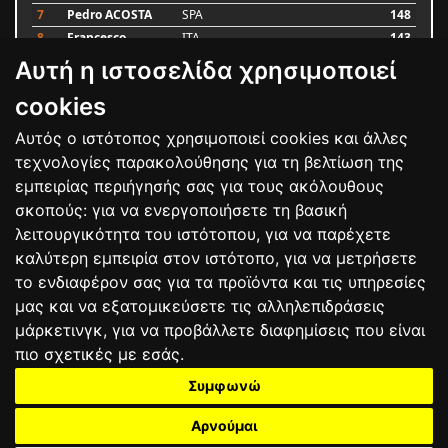
7
Pedro ACOSTA
SPA
148
8
Francesco
ITA
143
BAGNAIA
Αυτή η ιστοσελίδα χρησιμοποιεί
9
Alex MARQUEZ
SPA
87
10
Luca MARINI
ITA
79
cookies
Αυτός ο ιστότοπος χρησιμοποιεί cookies και άλλες
Bαθμολογία
τεχνολογίες παρακολούθησης για τη βελτίωση της
εμπειρίας περιήγησής σας για τους ακόλουθους
σκοπούς:
για να ενεργοποιήσετε τη βασική
λειτουργικότητα του ιστότοπου
,
για να παρέχετε
καλύτερη εμπειρία στον ιστότοπο
,
για να μετρήσετε
το ενδιαφέρον σας για τα προϊόντα και τις υπηρεσίες
μας και να εξατομικεύσετε τις αλληλεπιδράσεις
μάρκετινγκ
,
για να προβάλλετε διαφημίσεις που είναι
πιο σχετικές με εσάς
.
Συμφωνώ
ΕΠΙΚΟΙΝΩΝΙΑ
ΟΡΟΙ ΧΡΗΣΗΣ
ΠΟΛΙΤΙΚΗ ΠΡΟΣΤΑΣΙΑΣ
ΑΓΩΝΕΣ
ΑΠΟΤΕΛΕΣΜΑΤΑ
ΑΓΟΡΑ
Αρνούμαι