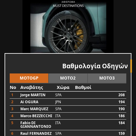
Βαθμολογία Οδηγών
MOTOGP
MOTO2
MOTO3
No
Αναβάτης
Χώρα
Βαθμοί
1
Jorge MARTIN
SPA
208
2
Ai OGURA
JPN
194
3
Marc MARQUEZ
SPA
190
4
Marco BEZZECCHI
ITA
186
5
Fabio DI
ITA
184
GIANNANTONIO
6
Raul FERNANDEZ
SPA
159