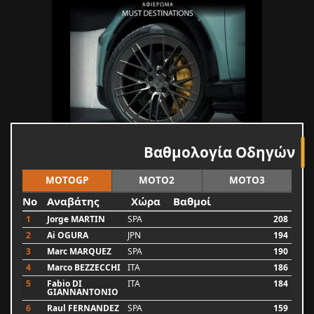
Βαθμολογία Οδηγών
MOTOGP
MOTO2
MOTO3
No
Αναβάτης
Χώρα
Βαθμοί
1
Jorge MARTIN
SPA
208
2
Ai OGURA
JPN
194
3
Marc MARQUEZ
SPA
190
4
Marco BEZZECCHI
ITA
186
5
Fabio DI
ITA
184
GIANNANTONIO
6
Raul FERNANDEZ
SPA
159