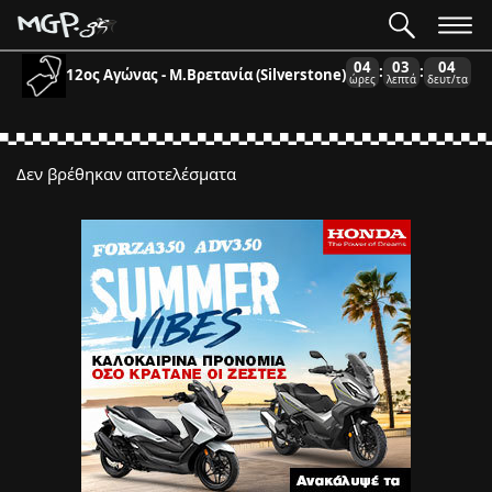
04
03
04
:
:
12ος Αγώνας - Μ.Βρετανία (Silverstone)
ώρες
λεπτά
δευτ/τα
Δεν βρέθηκαν αποτελέσματα