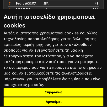
7
Pedro ACOSTA
SPA
148
8
Francesco
ITA
143
BAGNAIA
Αυτή η ιστοσελίδα χρησιμοποιεί
9
Alex MARQUEZ
SPA
87
10
Luca MARINI
ITA
79
cookies
Αυτός ο ιστότοπος χρησιμοποιεί cookies και άλλες
Bαθμολογία
τεχνολογίες παρακολούθησης για τη βελτίωση της
εμπειρίας περιήγησής σας για τους ακόλουθους
σκοπούς:
για να ενεργοποιήσετε τη βασική
λειτουργικότητα του ιστότοπου
,
για να παρέχετε
καλύτερη εμπειρία στον ιστότοπο
,
για να μετρήσετε
το ενδιαφέρον σας για τα προϊόντα και τις υπηρεσίες
μας και να εξατομικεύσετε τις αλληλεπιδράσεις
μάρκετινγκ
,
για να προβάλλετε διαφημίσεις που είναι
πιο σχετικές με εσάς
.
Συμφωνώ
ΕΠΙΚΟΙΝΩΝΙΑ
ΟΡΟΙ ΧΡΗΣΗΣ
ΠΟΛΙΤΙΚΗ ΠΡΟΣΤΑΣΙΑΣ
ΑΓΩΝΕΣ
ΑΠΟΤΕΛΕΣΜΑΤΑ
ΑΓΟΡΑ
Αρνούμαι