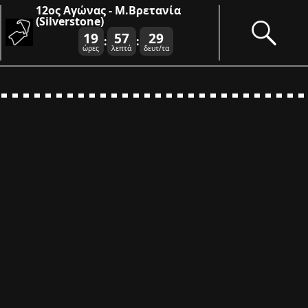
12ος Αγώνας - Μ.Βρετανία
(Silverstone)
19
57
29
:
:
ώρες
λεπτά
δευτ/τα