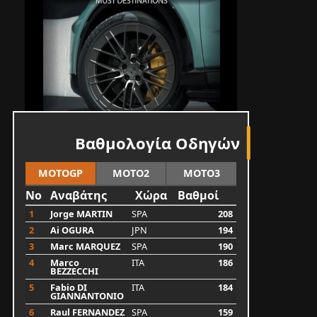
Βαθμολογία Οδηγών
MOTOGP
MOTO2
MOTO3
No
Αναβάτης
Χώρα
Βαθμοί
1
Jorge MARTIN
SPA
208
2
Ai OGURA
JPN
194
3
Marc MARQUEZ
SPA
190
4
Marco
ITA
186
BEZZECCHI
5
Fabio DI
ITA
184
GIANNANTONIO
6
Raul FERNANDEZ
SPA
159