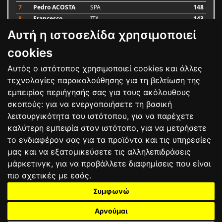
7
Pedro ACOSTA
SPA
148
8
Francesco
ITA
143
BAGNAIA
Αυτή η ιστοσελίδα χρησιμοποιεί
9
Alex MARQUEZ
SPA
87
10
Luca MARINI
ITA
79
cookies
Αυτός ο ιστότοπος χρησιμοποιεί cookies και άλλες
Bαθμολογία
τεχνολογίες παρακολούθησης για τη βελτίωση της
εμπειρίας περιήγησής σας για τους ακόλουθους
σκοπούς:
για να ενεργοποιήσετε τη βασική
λειτουργικότητα του ιστότοπου
,
για να παρέχετε
καλύτερη εμπειρία στον ιστότοπο
,
για να μετρήσετε
το ενδιαφέρον σας για τα προϊόντα και τις υπηρεσίες
μας και να εξατομικεύσετε τις αλληλεπιδράσεις
μάρκετινγκ
,
για να προβάλλετε διαφημίσεις που είναι
πιο σχετικές με εσάς
.
Συμφωνώ
ΕΠΙΚΟΙΝΩΝΙΑ
ΟΡΟΙ ΧΡΗΣΗΣ
ΠΟΛΙΤΙΚΗ ΠΡΟΣΤΑΣΙΑΣ
ΑΓΩΝΕΣ
ΑΠΟΤΕΛΕΣΜΑΤΑ
ΑΓΟΡΑ
Αρνούμαι