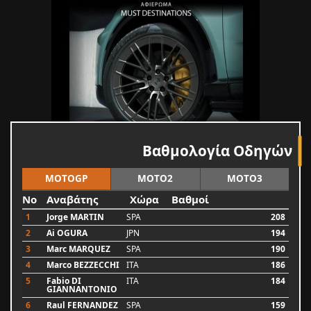
Βαθμολογία Οδηγών
MOTOGP
MOTO2
MOTO3
No
Αναβάτης
Χώρα
Βαθμοί
1
Jorge MARTIN
SPA
208
2
Ai OGURA
JPN
194
3
Marc MARQUEZ
SPA
190
4
Marco BEZZECCHI
ITA
186
5
Fabio DI
ITA
184
GIANNANTONIO
6
Raul FERNANDEZ
SPA
159