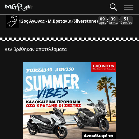
09
39
51
:
:
12ος Αγώνας - Μ.Βρετανία (Silverstone)
ώρες
λεπτά
δευτ/τα
Δεν βρέθηκαν αποτελέσματα