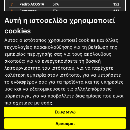
7
Pedro ACOSTA
SPA
152
8
Francesco
ITA
143
BAGNAIA
Αυτή η ιστοσελίδα χρησιμοποιεί
9
Alex MARQUEZ
SPA
93
10
Luca MARINI
ITA
79
cookies
Αυτός ο ιστότοπος χρησιμοποιεί cookies και άλλες
Bαθμολογία
τεχνολογίες παρακολούθησης για τη βελτίωση της
εμπειρίας περιήγησής σας για τους ακόλουθους
σκοπούς:
για να ενεργοποιήσετε τη βασική
λειτουργικότητα του ιστότοπου
,
για να παρέχετε
καλύτερη εμπειρία στον ιστότοπο
,
για να μετρήσετε
το ενδιαφέρον σας για τα προϊόντα και τις υπηρεσίες
μας και να εξατομικεύσετε τις αλληλεπιδράσεις
μάρκετινγκ
,
για να προβάλλετε διαφημίσεις που είναι
πιο σχετικές με εσάς
.
Συμφωνώ
ΕΠΙΚΟΙΝΩΝΙΑ
ΟΡΟΙ ΧΡΗΣΗΣ
ΠΟΛΙΤΙΚΗ ΠΡΟΣΤΑΣΙΑΣ
ΑΓΩΝΕΣ
ΑΠΟΤΕΛΕΣΜΑΤΑ
ΑΓΟΡΑ
Αρνούμαι