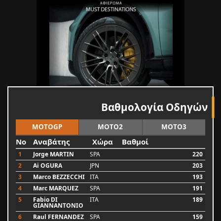
Βαθμολογία Οδηγών
MOTOGP
MOTO2
MOTO3
No
Αναβάτης
Χώρα
Βαθμοί
1
Jorge MARTIN
SPA
220
2
Ai OGURA
JPN
203
3
Marco BEZZECCHI
ITA
193
4
Marc MARQUEZ
SPA
191
5
Fabio DI
ITA
189
GIANNANTONIO
6
Raul FERNANDEZ
SPA
159