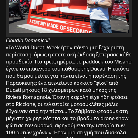
Claudio Domenicali
«Το World Ducati Week ήταν πάντα μια ξεχωριστή
περίσταση, όμως η επετειακή έκδοση ξεπέρασε κάθε
προσδοκία. Για τρεις ημέρες, το paddock του Misano
έγινε το επίκεντρο του πάθους της Ducati. Η εικόνα
που θα μου μείνει για πάντα είναι η παρέλαση της
Παρασκευής: ένα ατελείωτο κόκκινο “φίδι” από
Ducati μήκους 18 χιλιομέτρων κατά μήκος της
Riviera Romagnola. Όταν η κεφαλή είχε ήδη φτάσει
στο Riccione, οι τελευταίες μοτοσυκλέτες μόλις
έβγαιναν από την πίστα… Το Σάββατο φτάσαμε στη
μέγιστη χωρητικότητα και το βράδυ το drone show
φώτισε τον ουρανό, αφηγούμενο την ιστορία των
100 αυτών χρόνων. Ήταν μια στιγμή που δύσκολα