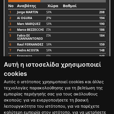
No
Αναβάτης
Χώρα
Βαθμοί
1
Jorge MARTIN
SPA
208
2
Ai OGURA
JPN
194
3
Marc MARQUEZ
SPA
190
4
Marco BEZZECCHI
ITA
186
5
Fabio DI
ITA
184
GIANNANTONIO
6
Raul FERNANDEZ
SPA
159
7
Pedro ACOSTA
SPA
148
8
Francesco
ITA
143
BAGNAIA
Αυτή η ιστοσελίδα χρησιμοποιεί
9
Alex MARQUEZ
SPA
87
10
Luca MARINI
ITA
79
cookies
Αυτός ο ιστότοπος χρησιμοποιεί cookies και άλλες
Bαθμολογία
τεχνολογίες παρακολούθησης για τη βελτίωση της
εμπειρίας περιήγησής σας για τους ακόλουθους
σκοπούς:
για να ενεργοποιήσετε τη βασική
λειτουργικότητα του ιστότοπου
,
για να παρέχετε
καλύτερη εμπειρία στον ιστότοπο
,
για να μετρήσετε