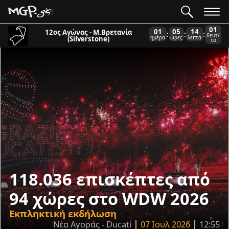
59
01
05
13
12ος Αγώνας - Μ.Βρετανία
:
:
:
δευτ/
(Silverstone)
ημέρα
ώρες
λεπτά
τα
118.036 επισκέπτες από
94 χώρες στο WDW 2026
Εκπληκτική εκδήλωση
Νέα Αγοράς - Ducati
07 Ιουλ 2026
12:55