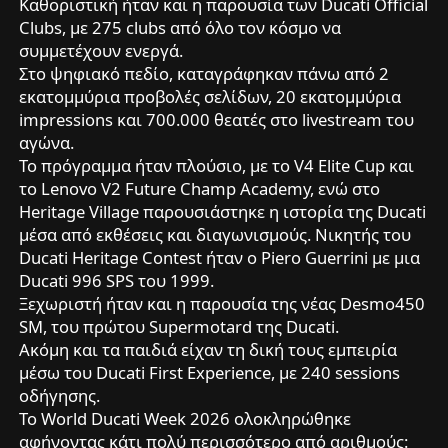
Καθοριστική ήταν και η παρουσία των Ducati Official
Clubs, με 275 clubs από όλο τον κόσμο να
συμμετέχουν ενεργά.
Στο ψηφιακό πεδίο, καταγράφηκαν πάνω από 2
εκατομμύρια προβολές σελίδων, 20 εκατομμύρια
impressions και 700.000 θεατές στο livestream του
αγώνα.
Το πρόγραμμα ήταν πλούσιο, με το V4 Elite Cup και
το Lenovo V2 Future Champ Academy, ενώ στο
Heritage Village παρουσιάστηκε η ιστορία της Ducati
μέσα από εκθέσεις και διαγωνισμούς. Νικητής του
Ducati Heritage Contest ήταν ο Piero Guerrini με μια
Ducati 996 SPS του 1999.
Ξεχωριστή ήταν και η παρουσία της νέας Desmo450
SM, του πρώτου Supermotard της Ducati.
Ακόμη και τα παιδιά είχαν τη δική τους εμπειρία
μέσω του Ducati First Experience, με 240 sessions
οδήγησης.
Το World Ducati Week 2026 ολοκληρώθηκε
αφήνοντας κάτι πολύ περισσότερο από αριθμούς: