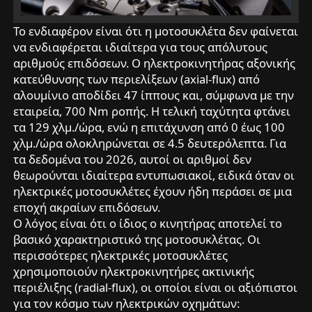
Το ενδιαφέρον είναι ότι η μοτοσυκλέτα δεν φαίνεται
να ενδιαφέρεται ιδιαίτερα για τους απόλυτους
αριθμούς επιδόσεων. Ο ηλεκτροκινητήρας αξονικής
κατεύθυνσης των περιελίξεων (axial-flux) από
αλουμίνιο αποδίδει 47 ίππους και, σύμφωνα με την
εταιρεία, 700 Nm ροπής. Η τελική ταχύτητα φτάνει
τα 129 χλμ./ώρα, ενώ η επιτάχυνση από 0 έως 100
χλμ./ώρα ολοκληρώνεται σε 4.5 δευτερόλεπτα. Για
τα δεδομένα του 2026, αυτοί οι αριθμοί δεν
θεωρούνται ιδιαίτερα εντυπωσιακοί, ειδικά όταν οι
ηλεκτρικές μοτοσυκλέτες έχουν ήδη περάσει σε μια
εποχή ακραίων επιδόσεων.
Ο λόγος είναι ότι ο ίδιος ο κινητήρας αποτελεί το
βασικό χαρακτηριστικό της μοτοσυκλέτας. Οι
περισσότερες ηλεκτρικές μοτοσυκλέτες
χρησιμοποιούν ηλεκτροκινητήρες ακτινικής
περιέλιξης (radial-flux), οι οποίοι είναι οι αξιόπιστοι
για τον κόσμο των ηλεκτρικών οχημάτων: