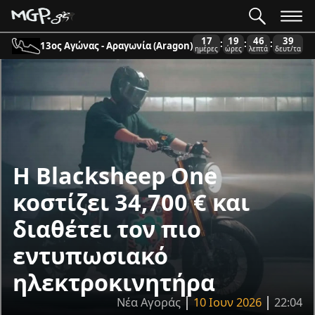
17
19
46
39
:
:
:
13ος Αγώνας - Αραγωνία (Aragon)
ημέρες
ώρες
λεπτά
δευτ/τα
Η Blacksheep One
κοστίζει 34,700 € και
διαθέτει τον πιο
εντυπωσιακό
ηλεκτροκινητήρα
Νέα Αγοράς
10 Ιουν 2026
22:04