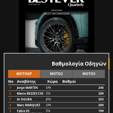
Βαθμολογία Οδηγών
MOTOGP
MOTO2
MOTO3
No
Αναβάτης
Χώρα
Βαθμοί
1
Jorge MARTIN
SPA
240
2
Marco BEZZECCHI
ITA
209
3
Ai OGURA
JPN
203
4
Marc MARQUEZ
SPA
200
5
Fabio DI
ITA
199