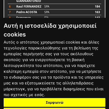
GIANNANTONIO
6
Raul FERNANDEZ
SPA
184
7
Pedro ACOSTA
SPA
163
8
Francesco
ITA
143
BAGNAIA
Αυτή η ιστοσελίδα χρησιμοποιεί
9
Alex MARQUEZ
SPA
106
10
Luca MARINI
ITA
86
cookies
Αυτός ο ιστότοπος χρησιμοποιεί cookies και άλλες
Bαθμολογία
τεχνολογίες παρακολούθησης για τη βελτίωση της
εμπειρίας περιήγησής σας για τους ακόλουθους
σκοπούς:
για να ενεργοποιήσετε τη βασική
λειτουργικότητα του ιστότοπου
,
για να παρέχετε
καλύτερη εμπειρία στον ιστότοπο
,
για να μετρήσετε
το ενδιαφέρον σας για τα προϊόντα και τις υπηρεσίες
μας και να εξατομικεύσετε τις αλληλεπιδράσεις
μάρκετινγκ
,
για να προβάλλετε διαφημίσεις που είναι
πιο σχετικές με εσάς
.
Συμφωνώ
ΕΠΙΚΟΙΝΩΝΙΑ
ΟΡΟΙ ΧΡΗΣΗΣ
ΠΟΛΙΤΙΚΗ ΠΡΟΣΤΑΣΙΑΣ
ΑΓΩΝΕΣ
ΑΠΟΤΕΛΕΣΜΑΤΑ
ΑΓΟΡΑ