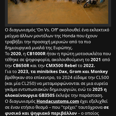
Ο διαγωνισμός ‘On Vs. Off’ ακολουθεί ένα εκλεκτικό
μείγμα άλλων μοντέλων της Honda που έχουν
τραβήξει την προσοχή μερικών από τα πιο
δημιουργικά μυαλά της Ευρώπης.
Το
2020
, η
CB1000R
ήταν η πρώτη μοτοσυκλέτα που
τέθηκε σε ψηφοφορία, ακολουθούμενη το
2021
από
την
CB650R
και την
CMX500 Rebel
το
2022.
Για το
2023, τα minibikes Dax, Grom και Monkey
βρέθηκαν στο επίκεντρο, το 2024 είδαμε την CL500
(και μία CL250) να μεταμορφώνονται σε μια ευρεία
γκάμα εντυπωσιακών δημιουργιών, ενώ το
2025 η
ολοκαίνουργια GB350S
έκλεψε την παράσταση.
Ο διαγωνισμός
Hondacustoms.com
έχει εξελιχθεί
σε έναν ετήσιο θεσμό – που "τρέχει" ταυτόχρονα
σε
φυσικό και ψηφιακό περιβάλλον
– ο οποίος