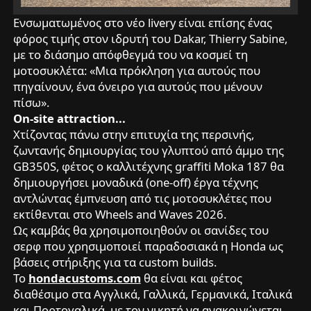
Ενσωματωμένος στο νέο livery είναι επίσης ένας
φόρος τιμής στον ιδρυτή του Dakar, Thierry Sabine,
με το διάσημο απόφθεγμά του να κοσμεί τη
μοτοσυκλέτα: «Μια πρόκληση για αυτούς που
πηγαίνουν, ένα όνειρο για αυτούς που μένουν
πίσω».
On-site attraction...
Χτίζοντας πάνω στην επιτυχία της περσινής,
ζωντανής δημιουργίας του γλυπτού από άμμο της
GB350S, φέτος ο καλλιτέχνης graffiti Moka 187 θα
δημιουργήσει μοναδικά (one-off) έργα τέχνης
αντλώντας έμπνευση από τις μοτοσυκλέτες που
εκτίθενται στο Wheels and Waves 2026.
Ως καμβάς θα χρησιμοποιηθούν οι σανίδες του
σερφ που χρησιμοποιεί παραδοσιακά η Honda ως
βάσεις στήριξης για τα custom builds.
Το
hondacustoms.com
θα είναι και φέτος
διαθέσιμο στα Αγγλικά, Γαλλικά, Γερμανικά, Ιταλικά
και Πορτογαλικά, με τον νικητή να ανακοινώνεται