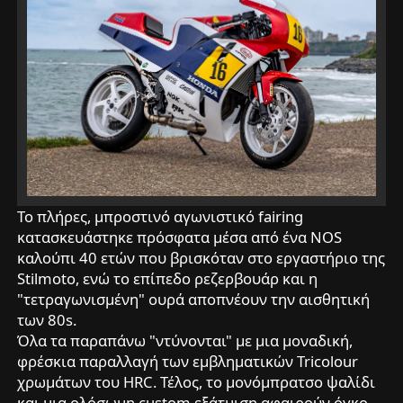
Το πλήρες, μπροστινό αγωνιστικό fairing
κατασκευάστηκε πρόσφατα μέσα από ένα NOS
καλούπι 40 ετών που βρισκόταν στο εργαστήριο της
Stilmoto, ενώ το επίπεδο ρεζερβουάρ και η
"τετραγωνισμένη" ουρά αποπνέουν την αισθητική
των 80s.
Όλα τα παραπάνω "ντύνονται" με μια μοναδική,
φρέσκια παραλλαγή των εμβληματικών Tricolour
χρωμάτων του HRC. Τέλος, το μονόμπρατσο ψαλίδι
και μια ολόσωμη custom εξάτμιση αφαιρούν όγκο