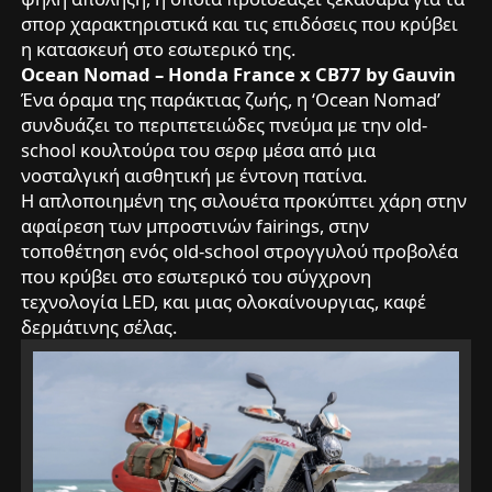
σπορ χαρακτηριστικά και τις επιδόσεις που κρύβει
η κατασκευή στο εσωτερικό της.
Ocean Nomad – Honda France x CB77 by Gauvin
Ένα όραμα της παράκτιας ζωής, η ‘Ocean Nomad’
συνδυάζει το περιπετειώδες πνεύμα με την old-
school κουλτούρα του σερφ μέσα από μια
νοσταλγική αισθητική με έντονη πατίνα.
Η απλοποιημένη της σιλουέτα προκύπτει χάρη στην
αφαίρεση των μπροστινών fairings, στην
τοποθέτηση ενός old-school στρογγυλού προβολέα
που κρύβει στο εσωτερικό του σύγχρονη
τεχνολογία LED, και μιας ολοκαίνουργιας, καφέ
δερμάτινης σέλας.