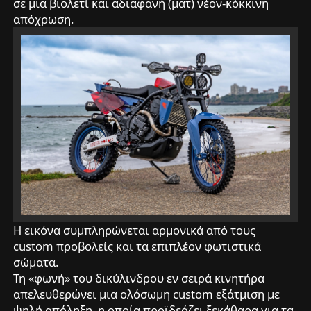
σε μια βιολετί και αδιαφανή (ματ) νέον-κόκκινη
απόχρωση.
Η εικόνα συμπληρώνεται αρμονικά από τους
custom προβολείς και τα επιπλέον φωτιστικά
σώματα.
Τη «φωνή» του δικύλινδρου εν σειρά κινητήρα
απελευθερώνει μια ολόσωμη custom εξάτμιση με
ψηλή απόληξη, η οποία προϊδεάζει ξεκάθαρα για τα