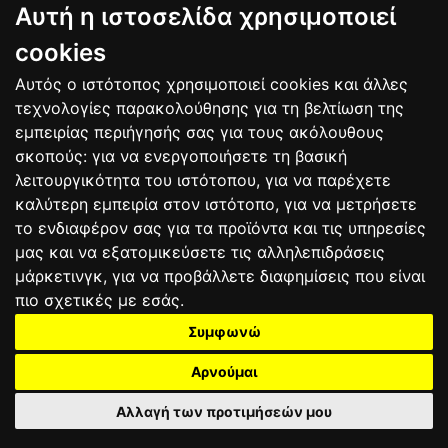
Βαθμολογία Οδηγών
Αυτή η ιστοσελίδα χρησιμοποιεί
cookies
MOTOGP
MOTO2
MOTO3
No
Αναβάτης
Χώρα
Βαθμοί
Αυτός ο ιστότοπος χρησιμοποιεί cookies και άλλες
1
Jorge MARTIN
SPA
208
τεχνολογίες παρακολούθησης για τη βελτίωση της
2
Ai OGURA
JPN
194
εμπειρίας περιήγησής σας για τους ακόλουθους
3
Marc MARQUEZ
SPA
190
σκοπούς:
για να ενεργοποιήσετε τη βασική
4
Marco BEZZECCHI
ITA
186
λειτουργικότητα του ιστότοπου
,
για να παρέχετε
5
Fabio DI
ITA
184
καλύτερη εμπειρία στον ιστότοπο
,
για να μετρήσετε
GIANNANTONIO
το ενδιαφέρον σας για τα προϊόντα και τις υπηρεσίες
6
Raul FERNANDEZ
SPA
159
μας και να εξατομικεύσετε τις αλληλεπιδράσεις
7
Pedro ACOSTA
SPA
148
μάρκετινγκ
,
για να προβάλλετε διαφημίσεις που είναι
8
Francesco
ITA
143
BAGNAIA
πιο σχετικές με εσάς
.
9
Alex MARQUEZ
SPA
87
Συμφωνώ
10
Luca MARINI
ITA
79
Αρνούμαι
Bαθμολογία
Αλλαγή των προτιμήσεών μου