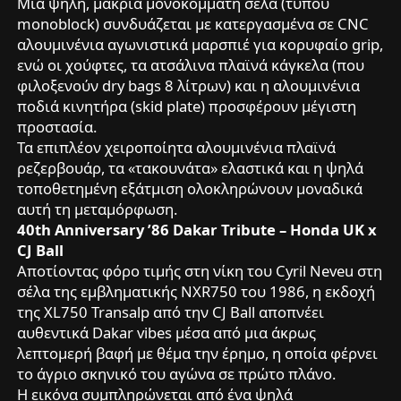
Μια ψηλή, μακριά μονοκόμματη σέλα (τύπου
monoblock) συνδυάζεται με κατεργασμένα σε CNC
αλουμινένια αγωνιστικά μαρσπιέ για κορυφαίο grip,
ενώ οι χούφτες, τα ατσάλινα πλαϊνά κάγκελα (που
φιλοξενούν dry bags 8 λίτρων) και η αλουμινένια
ποδιά κινητήρα (skid plate) προσφέρουν μέγιστη
προστασία.
Τα επιπλέον χειροποίητα αλουμινένια πλαϊνά
ρεζερβουάρ, τα «τακουνάτα» ελαστικά και η ψηλά
τοποθετημένη εξάτμιση ολοκληρώνουν μοναδικά
αυτή τη μεταμόρφωση.
40th Anniversary ’86 Dakar Tribute – Honda UK x
CJ Ball
Αποτίοντας φόρο τιμής στη νίκη του Cyril Neveu στη
σέλα της εμβληματικής NXR750 του 1986, η εκδοχή
της XL750 Transalp από την CJ Ball αποπνέει
αυθεντικά Dakar vibes μέσα από μια άκρως
λεπτομερή βαφή με θέμα την έρημο, η οποία φέρνει
το άγριο σκηνικό του αγώνα σε πρώτο πλάνο.
Η εικόνα συμπληρώνεται από ένα ψηλά