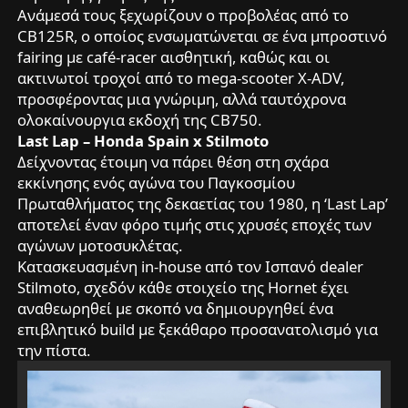
Ανάμεσά τους ξεχωρίζουν ο προβολέας από το
CB125R, ο οποίος ενσωματώνεται σε ένα μπροστινό
fairing με café-racer αισθητική, καθώς και οι
ακτινωτοί τροχοί από το mega-scooter X-ADV,
προσφέροντας μια γνώριμη, αλλά ταυτόχρονα
ολοκαίνουργια εκδοχή της CB750.
Last Lap – Honda Spain x Stilmoto
Δείχνοντας έτοιμη να πάρει θέση στη σχάρα
εκκίνησης ενός αγώνα του Παγκοσμίου
Πρωταθλήματος της δεκαετίας του 1980, η ‘Last Lap’
αποτελεί έναν φόρο τιμής στις χρυσές εποχές των
αγώνων μοτοσυκλέτας.
Κατασκευασμένη in-house από τον Ισπανό dealer
Stilmoto, σχεδόν κάθε στοιχείο της Hornet έχει
αναθεωρηθεί με σκοπό να δημιουργηθεί ένα
επιβλητικό build με ξεκάθαρο προσανατολισμό για
την πίστα.