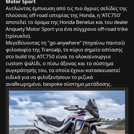
Motor Sport
Αντλώντας έμπνευση από τις πιο άγριες σελίδες της
πλούσιας off-road ιστορίας της Honda, η ‘ATC750’
αποτελεί το όραμα της Honda Benelux και του dealer
Anquety Motor Sport για ένα σύγχρονο off-road trike
(τρίκυκλο).
Μεγεθύνοντας τη "go-anywhere" (πηγαίνω παντού)
φιλοσοφία της Transalp, το κύριο σημείο εστίασης
στο build της ATC750 είναι το ολοκαίνουργιο
custom ψαλίδι, ο πίσω άξονας και το σύστημα
συγκράτησής του, τα οποία έχουν κατασκευαστεί
ειδικά για να φιλοξενήσουν το ριζικά
αναθεωρημένο, bespoke σύστημα μετάδοσης.