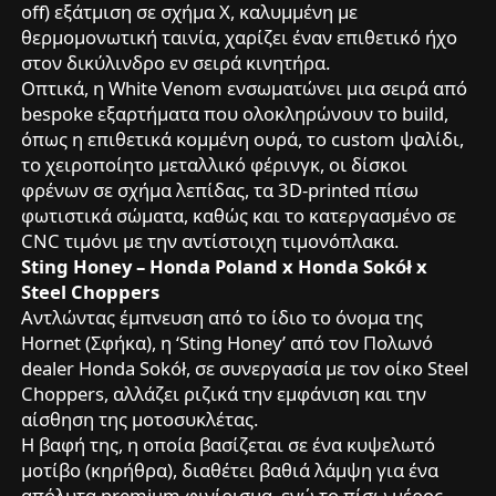
off) εξάτμιση σε σχήμα Χ, καλυμμένη με
θερμομονωτική ταινία, χαρίζει έναν επιθετικό ήχο
στον δικύλινδρο εν σειρά κινητήρα.
Οπτικά, η White Venom ενσωματώνει μια σειρά από
bespoke εξαρτήματα που ολοκληρώνουν το build,
όπως η επιθετικά κομμένη ουρά, το custom ψαλίδι,
το χειροποίητο μεταλλικό φέρινγκ, οι δίσκοι
φρένων σε σχήμα λεπίδας, τα 3D-printed πίσω
φωτιστικά σώματα, καθώς και το κατεργασμένο σε
CNC τιμόνι με την αντίστοιχη τιμονόπλακα.
Sting Honey – Honda Poland x Honda Sokół x
Steel Choppers
Αντλώντας έμπνευση από το ίδιο το όνομα της
Hornet (Σφήκα), η ‘Sting Honey’ από τον Πολωνό
dealer Honda Sokół, σε συνεργασία με τον οίκο Steel
Choppers, αλλάζει ριζικά την εμφάνιση και την
αίσθηση της μοτοσυκλέτας.
Η βαφή της, η οποία βασίζεται σε ένα κυψελωτό
μοτίβο (κηρήθρα), διαθέτει βαθιά λάμψη για ένα
απόλυτα premium φινίρισμα, ενώ το πίσω μέρος