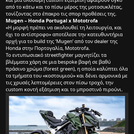
από το κάτω και το πίσω μέρος της μοτοσυκλέτας,
τονίζοντας στο έπακρο τις σπορ προθέσεις της.
Mugen – Honda Portugal x Mototrofa
«Η μορφή πρέπει να ακολουθεί τη λειτουργία, και
όχι το αντίστροφο» αποτέλεσε την κατευθυντήρια
αρχή για το build της ‘Mugen’ από τον dealer της
Honda στην Πορτογαλία, Mototrofa.
Το εντυπωσιακό streetfighter μαγνητίζει τα
βλέμματα χάρη σε μια bespoke βαφή σε βαθύ
πράσινο χρώμα (forest green), η οποία καλύπτει όλα
τα τμήματα του «κοστουμιού» και δένει αρμονικά με
τις χρυσές λεπτομέρειες στον πίσω τροχό, την
custom κοντή εξάτμιση και το μπροστινό πιρούνι.