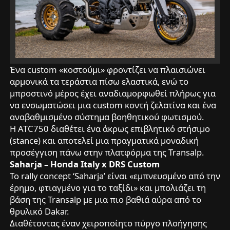
Ένα custom «κοστούμι» φροντίζει να πλαισιώνει
αρμονικά τα τεράστια πίσω ελαστικά, ενώ το
μπροστινό μέρος έχει αναδιαμορφωθεί πλήρως για
να ενσωματώσει μια custom κοντή ζελατίνα και ένα
αναβαθμισμένο σύστημα βοηθητικού φωτισμού.
Η ATC750 διαθέτει ένα άκρως επιβλητικό στήσιμο
(stance) και αποτελεί μια πραγματικά μοναδική
προσέγγιση πάνω στην πλατφόρμα της Transalp.
Saharja – Honda Italy x DRS Custom
Το rally concept ‘Saharja’ είναι «εμπνευσμένο από την
έρημο, φτιαγμένο για το ταξίδι» και μπολιάζει τη
βάση της Transalp με μια πιο βαθιά αύρα από το
θρυλικό Dakar.
Διαθέτοντας έναν χειροποίητο πύργο πλοήγησης