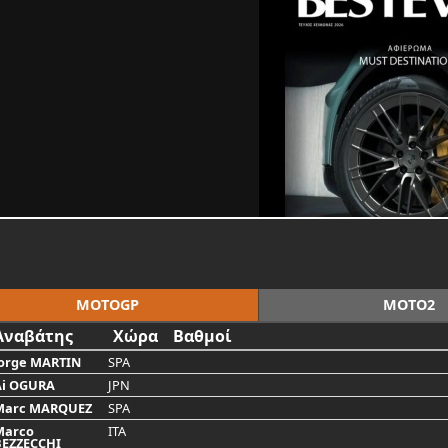
MOTOGP
MOTO2
Αναβάτης
Χώρα
Βαθμοί
orge MARTIN
SPA
Ai OGURA
JPN
Marc MARQUEZ
SPA
Marco
ITA
BEZZECCHI