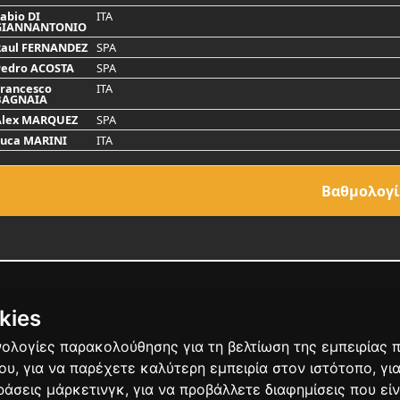
abio DI
ITA
GIANNANTONIO
Raul FERNANDEZ
SPA
Pedro ACOSTA
SPA
rancesco
ITA
BAGNAIA
Alex MARQUEZ
SPA
Luca MARINI
ITA
Bαθμολογ
kies
χνολογίες παρακολούθησης για τη βελτίωση της εμπειρίας
ΣΤΑΣΙΑΣ
που
,
για να παρέχετε καλύτερη εμπειρία στον ιστότοπο
,
γι
δράσεις μάρκετινγκ
,
για να προβάλλετε διαφημίσεις που είν