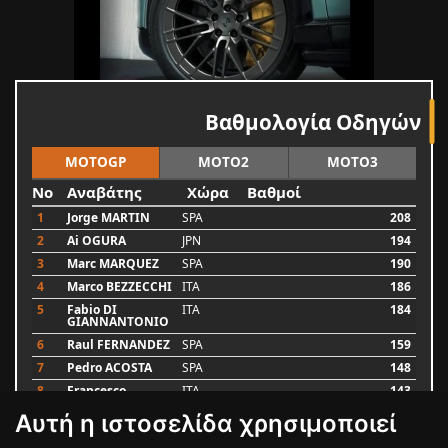
Βαθμολογία Οδηγών
MOTOGP
MOTO2
MOTO3
No
Αναβάτης
Χώρα
Βαθμοί
1
Jorge MARTIN
SPA
208
2
Ai OGURA
JPN
194
3
Marc MARQUEZ
SPA
190
4
Marco BEZZECCHI
ITA
186
5
Fabio DI
ITA
184
GIANNANTONIO
6
Raul FERNANDEZ
SPA
159
7
Pedro ACOSTA
SPA
148
8
Francesco
ITA
143
BAGNAIA
Αυτή η ιστοσελίδα χρησιμοποιεί
9
Alex MARQUEZ
SPA
87