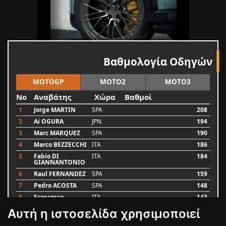
Βαθμολογία Οδηγών
MOTOGP
MOTO2
MOTO3
No
Αναβάτης
Χώρα
Βαθμοί
1
Jorge MARTIN
SPA
208
2
Ai OGURA
JPN
194
3
Marc MARQUEZ
SPA
190
4
Marco BEZZECCHI
ITA
186
5
Fabio DI
ITA
184
GIANNANTONIO
6
Raul FERNANDEZ
SPA
159
7
Pedro ACOSTA
SPA
148
8
Francesco
ITA
143
BAGNAIA
Αυτή η ιστοσελίδα χρησιμοποιεί
9
Alex MARQUEZ
SPA
87