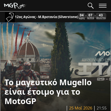
04
07
43
:
:
12ος Αγώνας - Μ.Βρετανία (Silverstone)
ώρες
λεπτά
δευτ/τα
Το μαγευτικό Mugello
είναι έτοιμο για το
MotoGP
25 Μαΐ 2026
21:55