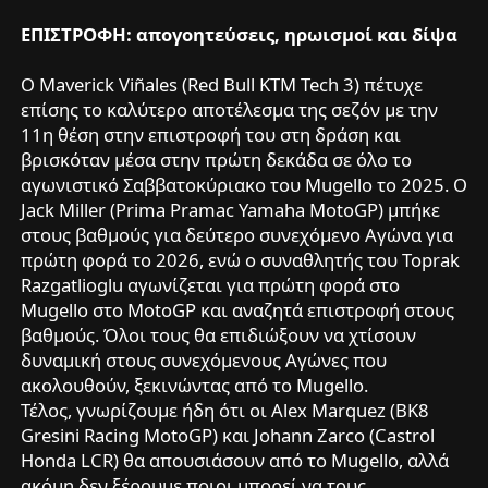
ΕΠΙΣΤΡΟΦΗ: απογοητεύσεις, ηρωισμοί και δίψα
Ο Maverick Viñales (Red Bull KTM Tech 3) πέτυχε
επίσης το καλύτερο αποτέλεσμα της σεζόν με την
11η θέση στην επιστροφή του στη δράση και
βρισκόταν μέσα στην πρώτη δεκάδα σε όλο το
αγωνιστικό Σαββατοκύριακο του Mugello το 2025. Ο
Jack Miller (Prima Pramac Yamaha MotoGP) μπήκε
στους βαθμούς για δεύτερο συνεχόμενο Αγώνα για
πρώτη φορά το 2026, ενώ ο συναθλητής του Toprak
Razgatlioglu αγωνίζεται για πρώτη φορά στο
Mugello στο MotoGP και αναζητά επιστροφή στους
βαθμούς. Όλοι τους θα επιδιώξουν να χτίσουν
δυναμική στους συνεχόμενους Αγώνες που
ακολουθούν, ξεκινώντας από το Mugello.
Τέλος, γνωρίζουμε ήδη ότι οι Alex Marquez (BK8
Gresini Racing MotoGP) και Johann Zarco (Castrol
Honda LCR) θα απουσιάσουν από το Mugello, αλλά
ακόμη δεν ξέρουμε ποιοι μπορεί να τους