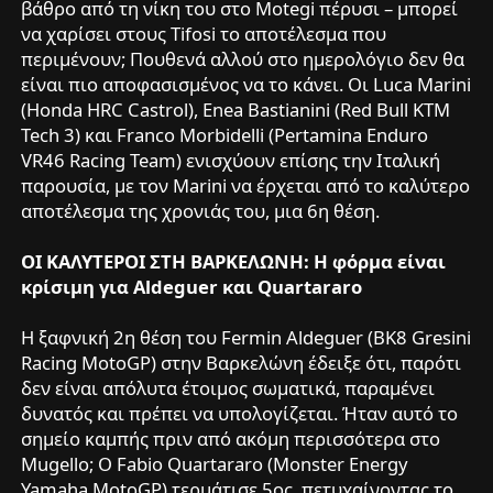
βάθρο από τη νίκη του στο Motegi πέρυσι – μπορεί
να χαρίσει στους Tifosi το αποτέλεσμα που
περιμένουν; Πουθενά αλλού στο ημερολόγιο δεν θα
είναι πιο αποφασισμένος να το κάνει. Οι Luca Marini
(Honda HRC Castrol), Enea Bastianini (Red Bull KTM
Tech 3) και Franco Morbidelli (Pertamina Enduro
VR46 Racing Team) ενισχύουν επίσης την Ιταλική
παρουσία, με τον Marini να έρχεται από το καλύτερο
αποτέλεσμα της χρονιάς του, μια 6η θέση.
ΟΙ ΚΑΛΥΤΕΡΟΙ ΣΤΗ ΒΑΡΚΕΛΩΝΗ: Η φόρμα είναι
κρίσιμη για Aldeguer και Quartararo
Η ξαφνική 2η θέση του Fermin Aldeguer (BK8 Gresini
Racing MotoGP) στην Βαρκελώνη έδειξε ότι, παρότι
δεν είναι απόλυτα έτοιμος σωματικά, παραμένει
δυνατός και πρέπει να υπολογίζεται. Ήταν αυτό το
σημείο καμπής πριν από ακόμη περισσότερα στο
Mugello; Ο Fabio Quartararo (Monster Energy
Yamaha MotoGP) τερμάτισε 5ος, πετυχαίνοντας το