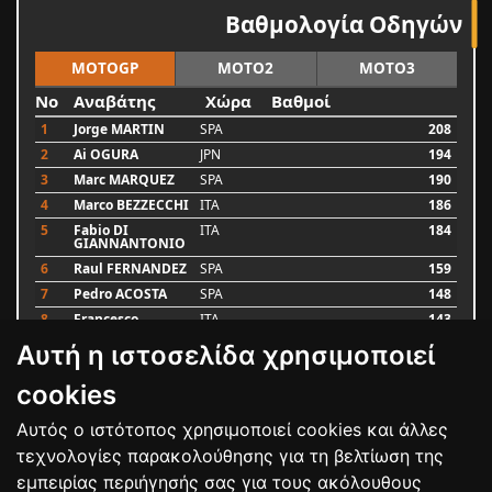
Βαθμολογία Οδηγών
MOTOGP
MOTO2
MOTO3
No
Αναβάτης
Χώρα
Βαθμοί
1
Jorge MARTIN
SPA
208
2
Ai OGURA
JPN
194
3
Marc MARQUEZ
SPA
190
4
Marco BEZZECCHI
ITA
186
5
Fabio DI
ITA
184
GIANNANTONIO
6
Raul FERNANDEZ
SPA
159
7
Pedro ACOSTA
SPA
148
8
Francesco
ITA
143
BAGNAIA
Αυτή η ιστοσελίδα χρησιμοποιεί
9
Alex MARQUEZ
SPA
87
10
Luca MARINI
ITA
79
cookies
Αυτός ο ιστότοπος χρησιμοποιεί cookies και άλλες
Bαθμολογία
τεχνολογίες παρακολούθησης για τη βελτίωση της
εμπειρίας περιήγησής σας για τους ακόλουθους