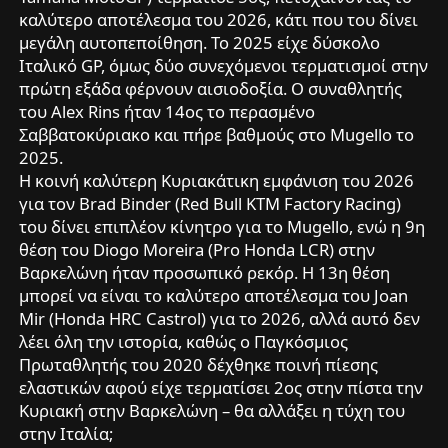
καλύτερο αποτέλεσμα του 2026, κάτι που του δίνει
μεγάλη αυτοπεποίθηση. Το 2025 είχε δύσκολο
Ιταλικό GP, όμως δύο συνεχόμενοι τερματισμοί στην
πρώτη εξάδα φέρνουν αισιοδοξία. Ο συναθλητής
του Alex Rins ήταν 14ος το περασμένο
Σαββατοκύριακο και πήρε βαθμούς στο Mugello το
2025.
Η κοινή καλύτερη Κυριακάτικη εμφάνιση του 2026
για τον Brad Binder (Red Bull KTM Factory Racing)
του δίνει επιπλέον κίνητρο για το Mugello, ενώ η 9η
θέση του Diogo Moreira (Pro Honda LCR) στην
Βαρκελώνη ήταν προσωπικό ρεκόρ. Η 13η θέση
μπορεί να είναι το καλύτερο αποτέλεσμα του Joan
Mir (Honda HRC Castrol) για το 2026, αλλά αυτό δεν
λέει όλη την ιστορία, καθώς ο Παγκόσμιος
Πρωταθλητής του 2020 δέχθηκε ποινή πίεσης
ελαστικών αφού είχε τερματίσει 2ος στην πίστα την
Κυριακή στην Βαρκελώνη – θα αλλάξει η τύχη του
στην Ιταλία;