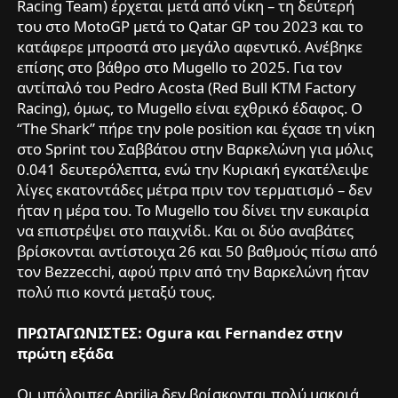
Racing Team) έρχεται μετά από νίκη – τη δεύτερή
του στο MotoGP μετά το Qatar GP του 2023 και το
κατάφερε μπροστά στο μεγάλο αφεντικό. Ανέβηκε
επίσης στο βάθρο στο Mugello το 2025. Για τον
αντίπαλό του Pedro Acosta (Red Bull KTM Factory
Racing), όμως, το Mugello είναι εχθρικό έδαφος. Ο
“The Shark” πήρε την pole position και έχασε τη νίκη
στο Sprint του Σαββάτου στην Βαρκελώνη για μόλις
0.041 δευτερόλεπτα, ενώ την Κυριακή εγκατέλειψε
λίγες εκατοντάδες μέτρα πριν τον τερματισμό – δεν
ήταν η μέρα του. Το Mugello του δίνει την ευκαιρία
να επιστρέψει στο παιχνίδι. Και οι δύο αναβάτες
βρίσκονται αντίστοιχα 26 και 50 βαθμούς πίσω από
τον Bezzecchi, αφού πριν από την Βαρκελώνη ήταν
πολύ πιο κοντά μεταξύ τους.
ΠΡΩΤΑΓΩΝΙΣΤΕΣ: Ogura και Fernandez στην
πρώτη εξάδα
Οι υπόλοιπες Aprilia δεν βρίσκονται πολύ μακριά