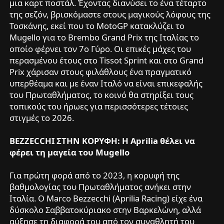
μια καρτ ποστάλ. Έχοντας διανύσει το ένα τέταρτο
της σεζόν, βρισκόμαστε στους μαγικούς λόφους της
Τοσκάνης, εκεί που το MotoGP κατακλύζει το
Mugello για το Brembo Grand Prix της Ιταλίας το
οποίο φέρνει τον 7ο Γύρο. Οι επικές μάχες του
περασμένου έτους στο Tissot Sprint και στο Grand
Prix χάρισαν στους φιλάθλους ένα πραγματικό
υπερθέαμα και με έναν Ιταλό να είναι επικεφαλής
του Πρωταθλήματος, το κοινό θα στηρίξει τους
τοπικούς του ήρωες για περισσότερες τέτοιες
στιγμές το 2026.
BEZZECCHI ΣΤΗΝ ΚΟΡΥΦΗ: Η Aprilia θέλει να
φέρει τη μαγεία του Mugello
Για πρώτη φορά από το 2023, η κορυφή της
βαθμολογίας του Πρωταθλήματος ανήκει στην
Ιταλία. Ο Marco Bezzecchi (Aprilia Racing) είχε ένα
δύσκολο Σαββατοκύριακο στην Βαρκελώνη, αλλά
αύξησε τη διαφορά του από τον συναθλητή του