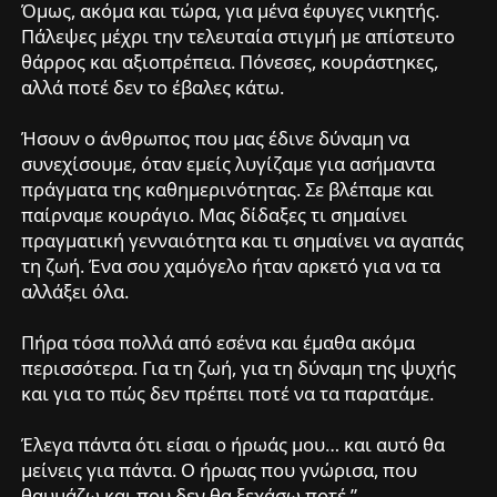
Όμως, ακόμα και τώρα, για μένα έφυγες νικητής.
Πάλεψες μέχρι την τελευταία στιγμή με απίστευτο
θάρρος και αξιοπρέπεια. Πόνεσες, κουράστηκες,
αλλά ποτέ δεν το έβαλες κάτω.
Ήσουν ο άνθρωπος που μας έδινε δύναμη να
συνεχίσουμε, όταν εμείς λυγίζαμε για ασήμαντα
πράγματα της καθημερινότητας. Σε βλέπαμε και
παίρναμε κουράγιο. Μας δίδαξες τι σημαίνει
πραγματική γενναιότητα και τι σημαίνει να αγαπάς
τη ζωή. Ένα σου χαμόγελο ήταν αρκετό για να τα
αλλάξει όλα.
Πήρα τόσα πολλά από εσένα και έμαθα ακόμα
περισσότερα. Για τη ζωή, για τη δύναμη της ψυχής
και για το πώς δεν πρέπει ποτέ να τα παρατάμε.
Έλεγα πάντα ότι είσαι ο ήρωάς μου… και αυτό θα
μείνεις για πάντα. Ο ήρωας που γνώρισα, που
θαυμάζω και που δεν θα ξεχάσω ποτέ.”