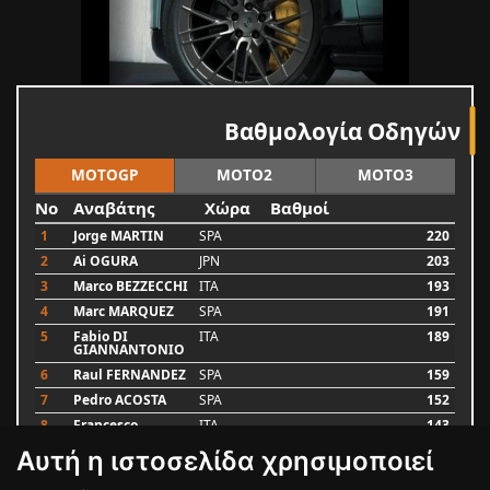
Βαθμολογία Οδηγών
MOTOGP
MOTO2
MOTO3
No
Αναβάτης
Χώρα
Βαθμοί
1
Jorge MARTIN
SPA
220
2
Ai OGURA
JPN
203
3
Marco BEZZECCHI
ITA
193
4
Marc MARQUEZ
SPA
191
5
Fabio DI
ITA
189
GIANNANTONIO
6
Raul FERNANDEZ
SPA
159
7
Pedro ACOSTA
SPA
152
8
Francesco
ITA
143
BAGNAIA
Αυτή η ιστοσελίδα χρησιμοποιεί
9
Alex MARQUEZ
SPA
93
10
Luca MARINI
ITA
79