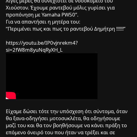
λίγες μέρες θα συνεχιστεί σε νοσοκομείο του
Χιούστον. Έχουμε ραντεβού μόλις γυρίσει για
προπόνηση με Yamaha PW50”.
Για να απαντήσει η μητέρα του:
“Περιμένει πως και πως το ραντεβού Δημήτρη !!!!!!”
https://youtu.be/IP0vjnrekm4?
si=2fW8m8yuNqRyXH_L
Είχαμε δώσει τότε την υπόσχεση ότι σύντομα, όταν
θα ξανα-οδηγήσει μοτοσυκλέτα, θα οδηγήσουμε
μαζί του και θα τον βοηθήσουμε να κάνει πράξη το
επόμενο όνειρό του που ήταν να τρέξει και σε