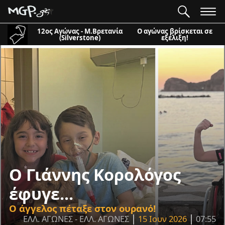
12ος Αγώνας - Μ.Βρετανία
Ο αγώνας βρίσκεται σε
(Silverstone)
εξέλιξη!
O Γιάννης Κορολόγος
έφυγε...
Ο άγγελος πέταξε στον ουρανό!
ΕΛΛ. ΑΓΩΝΕΣ - ΕΛΛ. ΑΓΩΝΕΣ
15 Ιουν 2026
07:55