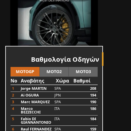
Βαθμολογία Οδηγών
MOTOGP
MOTO2
MOTO3
No
Αναβάτης
Χώρα
Βαθμοί
1
Jorge MARTIN
SPA
208
2
Ai OGURA
JPN
194
3
Marc MARQUEZ
SPA
190
4
Marco
ITA
186
BEZZECCHI
5
Fabio DI
ITA
184
GIANNANTONIO
6
Raul FERNANDEZ
SPA
159