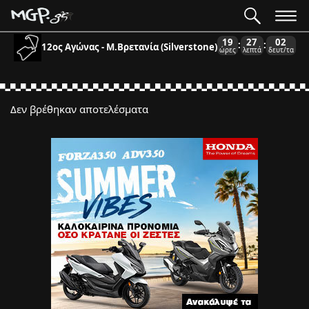
19
27
02
:
:
12ος Αγώνας - Μ.Βρετανία (Silverstone)
ώρες
λεπτά
δευτ/τα
Δεν βρέθηκαν αποτελέσματα