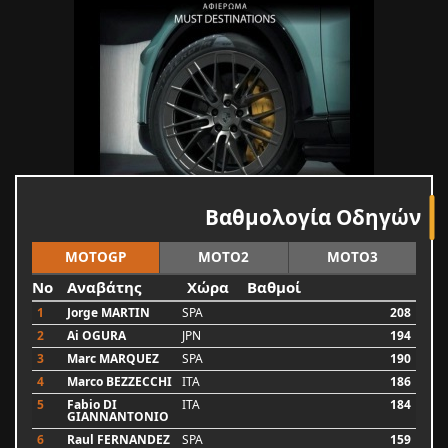
Βαθμολογία Οδηγών
MOTOGP
MOTO2
MOTO3
No
Αναβάτης
Χώρα
Βαθμοί
1
Jorge MARTIN
SPA
208
2
Ai OGURA
JPN
194
3
Marc MARQUEZ
SPA
190
4
Marco BEZZECCHI
ITA
186
5
Fabio DI
ITA
184
GIANNANTONIO
6
Raul FERNANDEZ
SPA
159