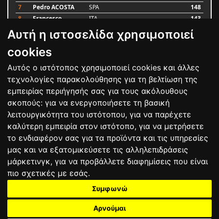
7
Pedro ACOSTA
SPA
148
8
Francesco
ITA
143
BAGNAIA
Αυτή η ιστοσελίδα χρησιμοποιεί
9
Alex MARQUEZ
SPA
87
10
Luca MARINI
ITA
79
cookies
Αυτός ο ιστότοπος χρησιμοποιεί cookies και άλλες
Bαθμολογία
τεχνολογίες παρακολούθησης για τη βελτίωση της
εμπειρίας περιήγησής σας για τους ακόλουθους
σκοπούς:
για να ενεργοποιήσετε τη βασική
λειτουργικότητα του ιστότοπου
,
για να παρέχετε
καλύτερη εμπειρία στον ιστότοπο
,
για να μετρήσετε
το ενδιαφέρον σας για τα προϊόντα και τις υπηρεσίες
μας και να εξατομικεύσετε τις αλληλεπιδράσεις
μάρκετινγκ
,
για να προβάλλετε διαφημίσεις που είναι
πιο σχετικές με εσάς
.
Συμφωνώ
ΕΠΙΚΟΙΝΩΝΙΑ
ΟΡΟΙ ΧΡΗΣΗΣ
ΠΟΛΙΤΙΚΗ ΠΡΟΣΤΑΣΙΑΣ
ΑΓΩΝΕΣ
ΑΠΟΤΕΛΕΣΜΑΤΑ
ΑΓΟΡΑ
Αρνούμαι