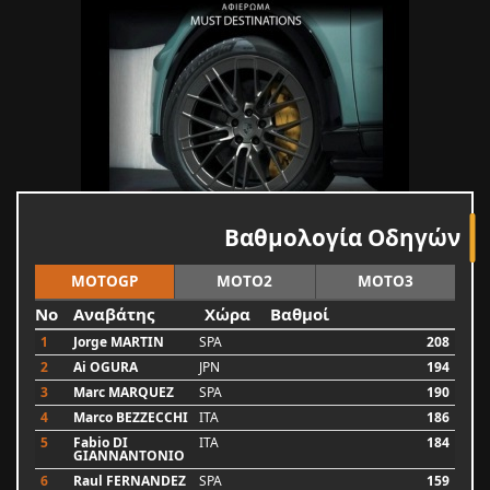
Βαθμολογία Οδηγών
MOTOGP
MOTO2
MOTO3
No
Αναβάτης
Χώρα
Βαθμοί
1
Jorge MARTIN
SPA
208
2
Ai OGURA
JPN
194
3
Marc MARQUEZ
SPA
190
4
Marco BEZZECCHI
ITA
186
5
Fabio DI
ITA
184
GIANNANTONIO
6
Raul FERNANDEZ
SPA
159