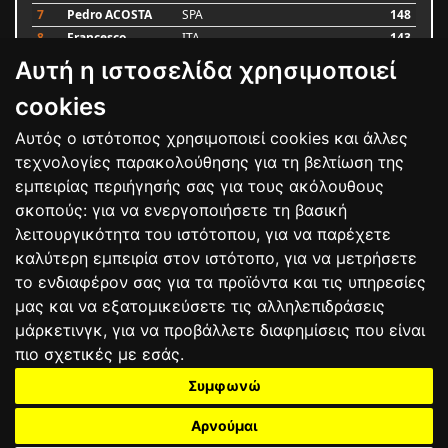
7
Pedro ACOSTA
SPA
148
8
Francesco
ITA
143
BAGNAIA
Αυτή η ιστοσελίδα χρησιμοποιεί
9
Alex MARQUEZ
SPA
87
10
Luca MARINI
ITA
79
cookies
Αυτός ο ιστότοπος χρησιμοποιεί cookies και άλλες
Bαθμολογία
τεχνολογίες παρακολούθησης για τη βελτίωση της
εμπειρίας περιήγησής σας για τους ακόλουθους
σκοπούς:
για να ενεργοποιήσετε τη βασική
λειτουργικότητα του ιστότοπου
,
για να παρέχετε
καλύτερη εμπειρία στον ιστότοπο
,
για να μετρήσετε
το ενδιαφέρον σας για τα προϊόντα και τις υπηρεσίες
μας και να εξατομικεύσετε τις αλληλεπιδράσεις
μάρκετινγκ
,
για να προβάλλετε διαφημίσεις που είναι
πιο σχετικές με εσάς
.
Συμφωνώ
ΕΠΙΚΟΙΝΩΝΙΑ
ΟΡΟΙ ΧΡΗΣΗΣ
ΠΟΛΙΤΙΚΗ ΠΡΟΣΤΑΣΙΑΣ
ΑΓΩΝΕΣ
ΑΠΟΤΕΛΕΣΜΑΤΑ
ΑΓΟΡΑ
Αρνούμαι